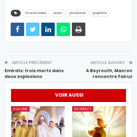
Charlie Hebd
islam
jihadistes
prophète
ARTICLE PRÉCÉDENT
ARTICLE SUIVANT
Emirats: trois morts dans
A Beyrouth, Macron
deux explosions
rencontre Fairuz
VOIR AUSSI
A LA UNE
EN DIRECT