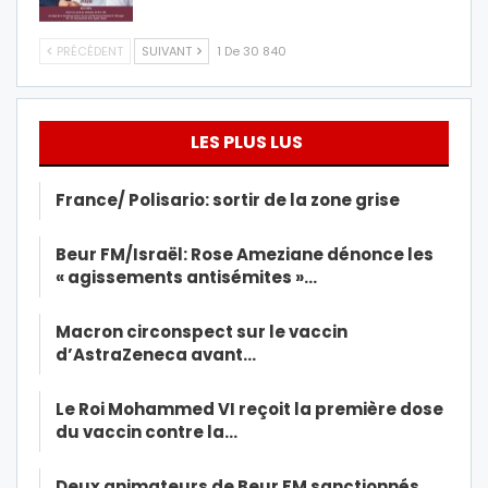
PRÉCÉDENT
SUIVANT
1 De 30 840
LES PLUS LUS
France/ Polisario: sortir de la zone grise
Beur FM/Israël: Rose Ameziane dénonce les
« agissements antisémites »…
Macron circonspect sur le vaccin
d’AstraZeneca avant…
Le Roi Mohammed VI reçoit la première dose
du vaccin contre la…
Deux animateurs de Beur FM sanctionnés