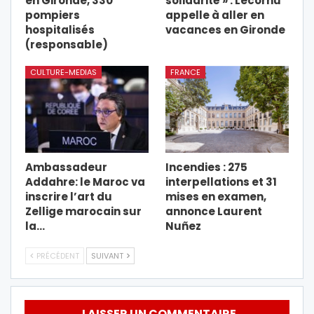
en Gironde, 330
solidarité » : Lecornu
pompiers
appelle à aller en
hospitalisés
vacances en Gironde
(responsable)
CULTURE-MEDIAS
FRANCE
Ambassadeur
Incendies : 275
Addahre: le Maroc va
interpellations et 31
inscrire l’art du
mises en examen,
Zellige marocain sur
annonce Laurent
la…
Nuñez
PRÉCÉDENT
SUIVANT
LAISSER UN COMMENTAIRE