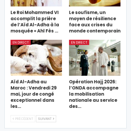
Le Roi Mohammed VI
Le soufisme, un
accomplit la prière
moyen de résilience
de l’Aïd Al-Adha à la
face aux crises du
mosquée « Ahl Fès …
monde contemporain
EN DIRECT
EN DIRECT
Aïd Al-Adha au
Opération Hajj 2026:
Maroc : Vendredi 29
l’ONDA accompagne
mai, jour de congé
la mobilisation
exceptionnel dans
nationale au service
les…
des…
PRÉCÉDENT
SUIVANT