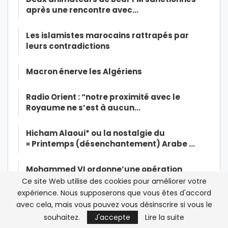
après une rencontre avec…
Les islamistes marocains rattrapés par
leurs contradictions
Macron énerve les Algériens
Radio Orient : “notre proximité avec le
Royaume ne s’est à aucun…
Hicham Alaoui* ou la nostalgie du
« Printemps (désenchantement) Arabe …
Mohammed VI ordonne’une opération
massive de vaccination contre la…
Ce site Web utilise des cookies pour améliorer votre
expérience. Nous supposerons que vous êtes d'accord
avec cela, mais vous pouvez vous désinscrire si vous le
Maati Monjib : activiste des droits de
l’Homme « persécuté » ou…
souhaitez.
J'accepte
Lire la suite