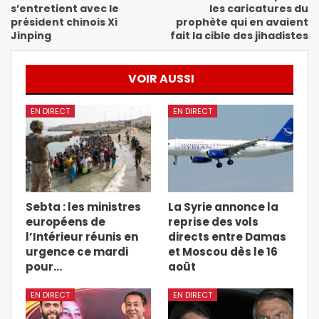
s’entretient avec le
les caricatures du
président chinois Xi
prophète qui en avaient
Jinping
fait la cible des jihadistes
VOIR AUSSI
EN DIRECT
EN DIRECT
Sebta : les ministres
La Syrie annonce la
européens de
reprise des vols
l’Intérieur réunis en
directs entre Damas
urgence ce mardi
et Moscou dès le 16
pour…
août
EN DIRECT
EN DIRECT