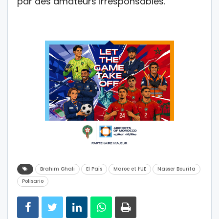
par des amateurs irresponsables.
Brahim Ghali
El Païs
Maroc et l’UE
Nasser Bourita
Polisario