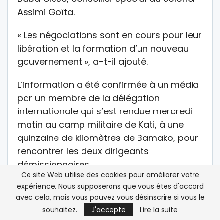
Assimi Goïta.
« Les négociations sont en cours pour leur
libération et la formation d’un nouveau
gouvernement », a-t-il ajouté.
L’information a été confirmée à un média
par un membre de la délégation
internationale qui s’est rendue mercredi
matin au camp militaire de Kati, à une
quinzaine de kilomètres de Bamako, pour
rencontrer les deux dirigeants
démissionnaires.
Ce site Web utilise des cookies pour améliorer votre
expérience. Nous supposerons que vous êtes d'accord
Le colonel Assimi Goïta a annoncé mardi
avec cela, mais vous pouvez vous désinscrire si vous le
avoir déchargé de leurs prérogatives le
souhaitez.
J'accepte
Lire la suite
président et le Premier ministre de