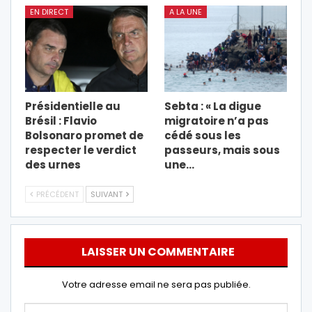
EN DIRECT
A LA UNE
Présidentielle au
Sebta : « La digue
Brésil : Flavio
migratoire n’a pas
Bolsonaro promet de
cédé sous les
respecter le verdict
passeurs, mais sous
des urnes
une…
PRÉCÉDENT
SUIVANT
LAISSER UN COMMENTAIRE
Votre adresse email ne sera pas publiée.