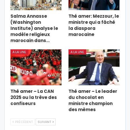
Salma Annasse
Thé amer: Mezzour, le
(Washington
ministre qui a fâché
Institute) analyse le
la diaspora
modèle religieux
marocaine
marocain dans…
A LA UNE
A LA UNE
Thé amer – La CAN
Thé amer – Le leader
2025 ou la trêve des
du chocolat en
confiseurs
ministre champion
des mèmes
PRÉCÉDENT
SUIVANT