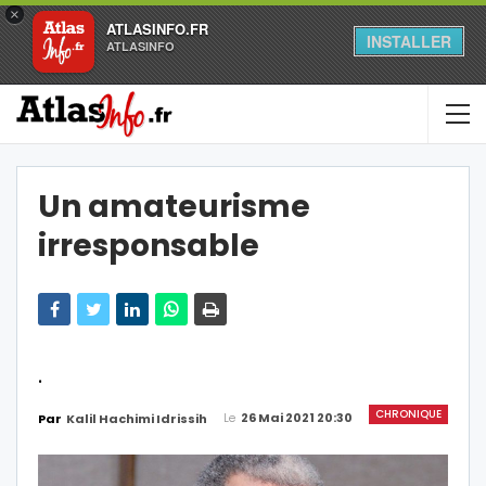
×
ATLASINFO.FR
INSTALLER
ATLASINFO
Un amateurisme
irresponsable
.
CHRONIQUE
Le
26 Mai 2021 20:30
Par
Kalil Hachimi Idrissih