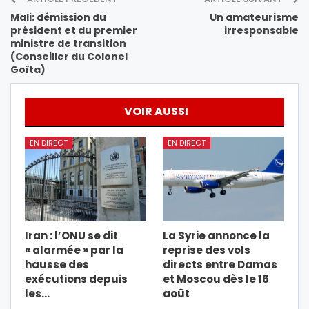
Mali: démission du
Un amateurisme
président et du premier
irresponsable
ministre de transition
(Conseiller du Colonel
Goïta)
VOIR AUSSI
EN DIRECT
EN DIRECT
Iran : l’ONU se dit
La Syrie annonce la
« alarmée » par la
reprise des vols
hausse des
directs entre Damas
exécutions depuis
et Moscou dès le 16
les…
août