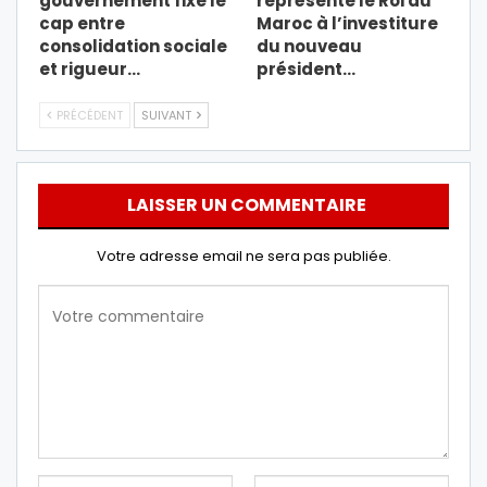
gouvernement fixe le
représente le Roi du
cap entre
Maroc à l’investiture
consolidation sociale
du nouveau
et rigueur…
président…
PRÉCÉDENT
SUIVANT
LAISSER UN COMMENTAIRE
Votre adresse email ne sera pas publiée.