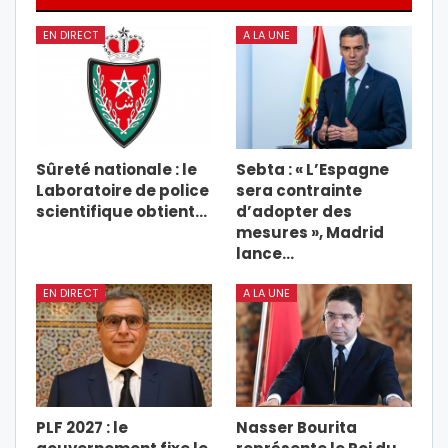
EN DIRECT
A LA UNE
Sûreté nationale : le
Sebta : « L’Espagne
Laboratoire de police
sera contrainte
scientifique obtient…
d’adopter des
mesures », Madrid
lance…
EN DIRECT
A LA UNE
PLF 2027 : le
Nasser Bourita