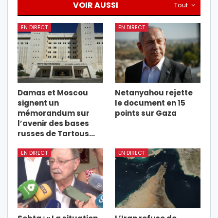
VOIR AUSSI
Tout
EN DIRECT
EN DIRECT
Damas et Moscou
Netanyahou rejette
signent un
le document en 15
mémorandum sur
points sur Gaza
l’avenir des bases
russes de Tartous…
EN DIRECT
EN DIRECT