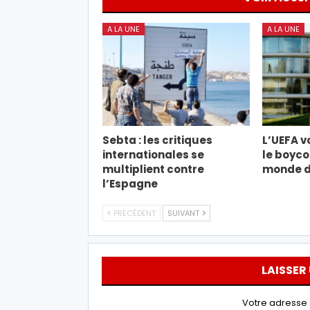
A LA UNE
A LA UNE
Sebta : les critiques
L’UEFA v
internationales se
le boyco
multiplient contre
monde de
l’Espagne
PRÉCÉDENT
SUIVANT
LAISSER
Votre adresse 