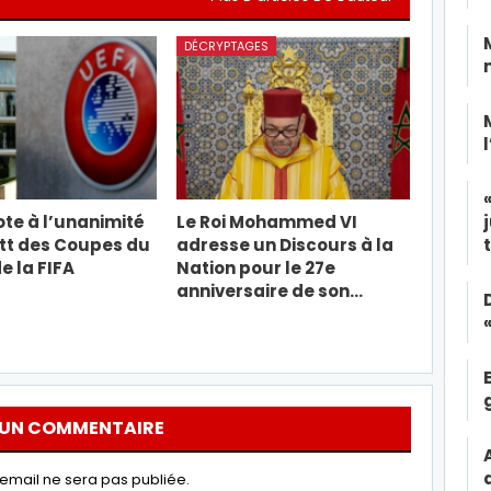
DÉCRYPTAGES
ote à l’unanimité
Le Roi Mohammed VI
tt des Coupes du
adresse un Discours à la
 la FIFA
Nation pour le 27e
anniversaire de son…
 UN COMMENTAIRE
email ne sera pas publiée.