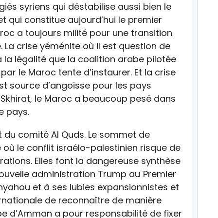
iés syriens qui déstabilise aussi bien le
et qui constitue aujourd’hui le premier
c a toujours milité pour une transition
. La crise yéménite où il est question de
 la légalité que la coalition arabe pilotée
ar le Maroc tente d’instaurer. Et la crise
est source d’angoisse pour les pays
e Skhirat, le Maroc a beaucoup pesé dans
e pays.
 du comité Al Quds. Le sommet de
ù le conflit israélo-palestinien risque de
rations. Elles font la dangereuse synthèse
nouvelle administration Trump au¨Premier
nyahou et à ses lubies expansionnistes et
ernationale de reconnaître de manière
étape d’Amman a pour responsabilité de fixer