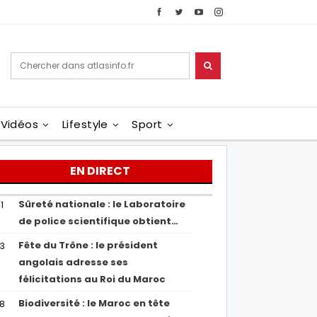
Vidéos
Lifestyle
Sport
EN DIRECT
Sûreté nationale : le Laboratoire
1
de police scientifique obtient…
Fête du Trône : le président
43
angolais adresse ses
félicitations au Roi du Maroc
Biodiversité : le Maroc en tête
38