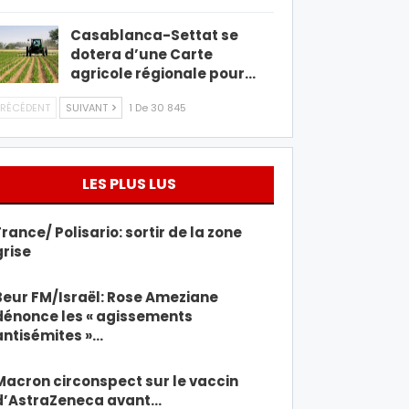
Casablanca-Settat se
dotera d’une Carte
agricole régionale pour…
RÉCÉDENT
SUIVANT
1 De 30 845
LES PLUS LUS
France/ Polisario: sortir de la zone
grise
Beur FM/Israël: Rose Ameziane
dénonce les « agissements
antisémites »…
Macron circonspect sur le vaccin
d’AstraZeneca avant…