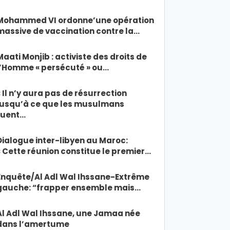
Mohammed VI ordonne’une opération
massive de vaccination contre la…
Maati Monjib : activiste des droits de
l’Homme « persécuté » ou…
« Il n’y aura pas de résurrection
jusqu’à ce que les musulmans
tuent…
Dialogue inter-libyen au Maroc:
« Cette réunion constitue le premier…
Enquête/Al Adl Wal Ihssane-Extrême
gauche: “frapper ensemble mais…
Al Adl Wal Ihssane, une Jamaa née
dans l’amertume