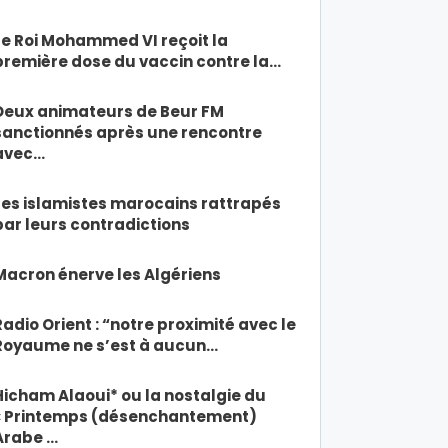
Le Roi Mohammed VI reçoit la
première dose du vaccin contre la…
Deux animateurs de Beur FM
sanctionnés après une rencontre
avec…
Les islamistes marocains rattrapés
par leurs contradictions
Macron énerve les Algériens
Radio Orient : “notre proximité avec le
Royaume ne s’est à aucun…
Hicham Alaoui* ou la nostalgie du
« Printemps (désenchantement)
Arabe …