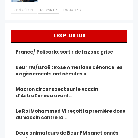
PRÉCÉDENT
SUIVANT
1 De 30 846
LES PLUS LUS
France/ Polisario: sortir de la zone grise
Beur FM/Israël: Rose Ameziane dénonce les
« agissements antisémites »…
Macron circonspect sur le vaccin
d’AstraZeneca avant…
Le Roi Mohammed VI reçoit la première dose
du vaccin contre la…
Deux animateurs de Beur FM sanctionnés