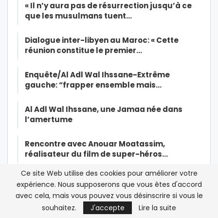
« Il n’y aura pas de résurrection jusqu’à ce
que les musulmans tuent…
Dialogue inter-libyen au Maroc: « Cette
réunion constitue le premier…
Enquête/Al Adl Wal Ihssane-Extrême
gauche: “frapper ensemble mais…
Al Adl Wal Ihssane, une Jamaa née dans
l’amertume
Rencontre avec Anouar Moatassim,
réalisateur du film de super-héros…
Ce site Web utilise des cookies pour améliorer votre
Affaire Radi: la diaspora marocaine de
expérience. Nous supposerons que vous êtes d'accord
France dénonce toute…
avec cela, mais vous pouvez vous désinscrire si vous le
souhaitez.
J'accepte
Lire la suite
Mohammed VI insiste sur le civisme dans la