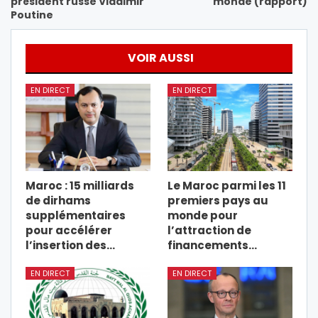
président russe Vladimir
monde (rapport)
Poutine
VOIR AUSSI
EN DIRECT
EN DIRECT
Maroc : 15 milliards
Le Maroc parmi les 11
de dirhams
premiers pays au
supplémentaires
monde pour
pour accélérer
l’attraction de
l’insertion des…
financements…
EN DIRECT
EN DIRECT