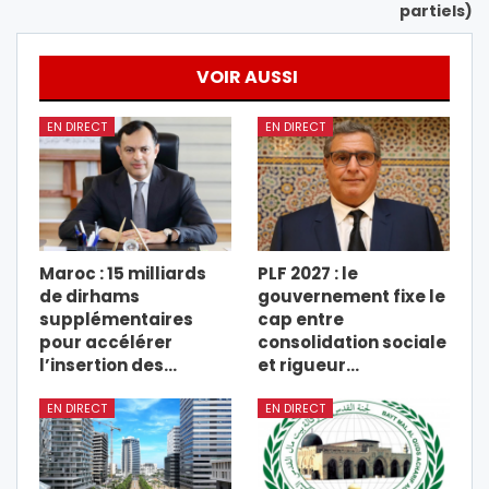
partiels)
VOIR AUSSI
EN DIRECT
EN DIRECT
Maroc : 15 milliards
PLF 2027 : le
de dirhams
gouvernement fixe le
supplémentaires
cap entre
pour accélérer
consolidation sociale
l’insertion des…
et rigueur…
EN DIRECT
EN DIRECT