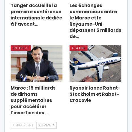
Tanger accueille la
Les échanges
première conférence
commerciaux entre
internationale dédiée
le Maroc et le
à l’avocat…
Royaume-Uni
dépassent 5 milliards
de…
EN DIRECT
A LA UNE
Maroc : 15 milliards
Ryanair lance Rabat-
de dirhams
Stockholm et Rabat-
supplémentaires
Cracovie
pour accélérer
l’insertion des…
PRÉCÉDENT
SUIVANT