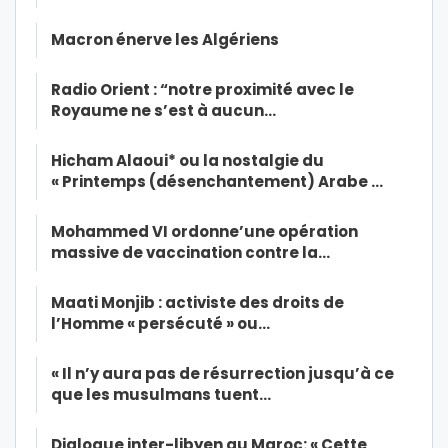
Macron énerve les Algériens
Radio Orient : “notre proximité avec le
Royaume ne s’est à aucun…
Hicham Alaoui* ou la nostalgie du
« Printemps (désenchantement) Arabe …
Mohammed VI ordonne’une opération
massive de vaccination contre la…
Maati Monjib : activiste des droits de
l’Homme « persécuté » ou…
« Il n’y aura pas de résurrection jusqu’à ce
que les musulmans tuent…
Dialogue inter-libyen au Maroc: « Cette