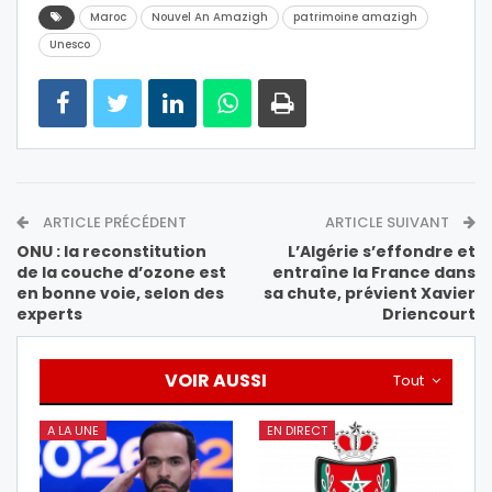
Maroc
Nouvel An Amazigh
patrimoine amazigh
Unesco
ARTICLE PRÉCÉDENT
ARTICLE SUIVANT
ONU : la reconstitution
L’Algérie s’effondre et
de la couche d’ozone est
entraîne la France dans
en bonne voie, selon des
sa chute, prévient Xavier
experts
Driencourt
VOIR AUSSI
Tout
A LA UNE
EN DIRECT