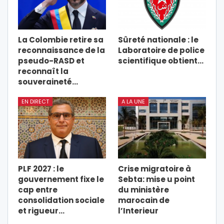
La Colombie retire sa
Sûreté nationale : le
reconnaissance de la
Laboratoire de police
pseudo-RASD et
scientifique obtient…
reconnaît la
souveraineté…
EN DIRECT
A LA UNE
PLF 2027 : le
Crise migratoire à
gouvernement fixe le
Sebta: mise u point
cap entre
du ministère
consolidation sociale
marocain de
et rigueur…
l’Interieur