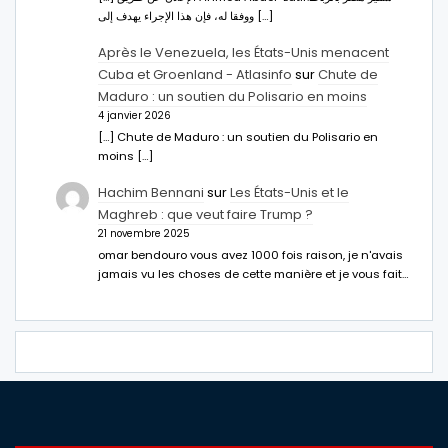
ووفقا له، فإن هذا الإجراء يهدف إلى […]
Après le Venezuela, les États-Unis menacent
Cuba et Groenland - Atlasinfo
sur
Chute de
Maduro : un soutien du Polisario en moins
4 janvier 2026
[…] Chute de Maduro : un soutien du Polisario en
moins […]
Hachim Bennani
sur
Les États-Unis et le
Maghreb : que veut faire Trump ?
21 novembre 2025
omar bendouro vous avez 1000 fois raison, je n'avais
jamais vu les choses de cette manière et je vous fait…