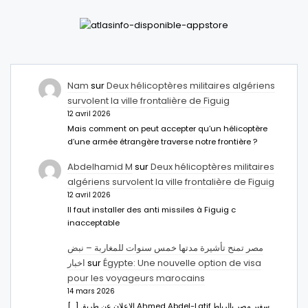
Nam
sur
Deux hélicoptères militaires algériens
survolent la ville frontalière de Figuig
12 avril 2026
Mais comment on peut accepter qu’un hélicoptère
d’une armée étrangère traverse notre frontière ?
Abdelhamid M
sur
Deux hélicoptères militaires
algériens survolent la ville frontalière de Figuig
12 avril 2026
Il faut installer des anti missiles à Figuig c
inacceptable
مصر تمنح تأشيرة مدتها خمس سنوات للمغاربة – نبض
اخبار
sur
Égypte: Une nouvelle option de visa
pour les voyageurs marocains
14 mars 2026
[…] الإعلان عن طريق Ahmed Abdel-Latifسفير مصر بالرباط.