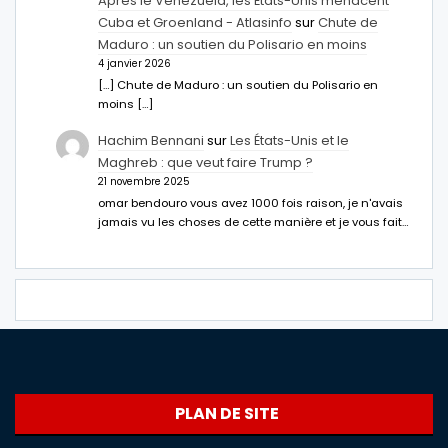
Après le Venezuela, les États-Unis menacent
Cuba et Groenland - Atlasinfo
sur
Chute de
Maduro : un soutien du Polisario en moins
4 janvier 2026
[…] Chute de Maduro : un soutien du Polisario en
moins […]
Hachim Bennani
sur
Les États-Unis et le
Maghreb : que veut faire Trump ?
21 novembre 2025
omar bendouro vous avez 1000 fois raison, je n'avais
jamais vu les choses de cette manière et je vous fait…
PLAN DE SITE