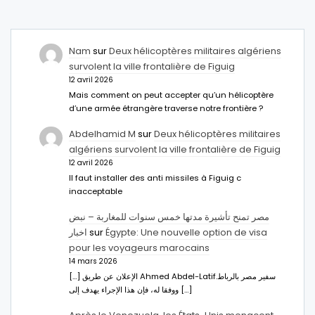
Nam
sur
Deux hélicoptères militaires algériens
survolent la ville frontalière de Figuig
12 avril 2026
Mais comment on peut accepter qu’un hélicoptère
d’une armée étrangère traverse notre frontière ?
Abdelhamid M
sur
Deux hélicoptères militaires
algériens survolent la ville frontalière de Figuig
12 avril 2026
Il faut installer des anti missiles à Figuig c
inacceptable
مصر تمنح تأشيرة مدتها خمس سنوات للمغاربة – نبض
اخبار
sur
Égypte: Une nouvelle option de visa
pour les voyageurs marocains
14 mars 2026
[…] الإعلان عن طريق Ahmed Abdel-Latifسفير مصر بالرباط.
ووفقا له، فإن هذا الإجراء يهدف إلى […]