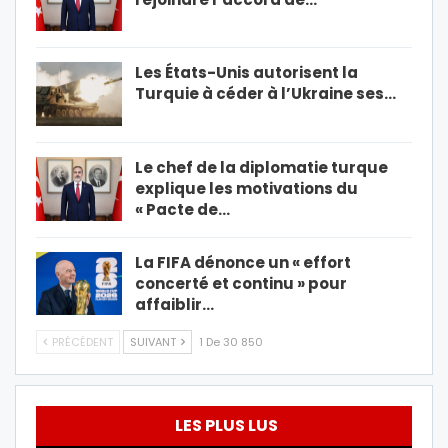
Les États-Unis autorisent la
Turquie à céder à l’Ukraine ses…
Le chef de la diplomatie turque
explique les motivations du
« Pacte de…
La FIFA dénonce un « effort
concerté et continu » pour
affaiblir…
PRÉCÉDENT
SUIVANT
1 De 30 850
LES PLUS LUS