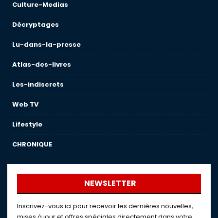
Culture-Medias
Décryptages
Lu-dans-la-presse
Atlas-des-livres
Les-indiscrets
Web TV
Lifestyle
CHRONIQUE
NEWSLETTER
Inscrivez-vous ici pour recevoir les dernières nouvelles,
mises à jour et offres spéciales directement dans votre