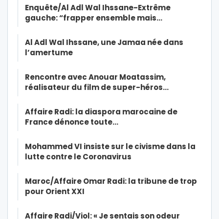
Enquête/Al Adl Wal Ihssane-Extrême
gauche: “frapper ensemble mais…
Al Adl Wal Ihssane, une Jamaa née dans
l’amertume
Rencontre avec Anouar Moatassim,
réalisateur du film de super-héros…
Affaire Radi: la diaspora marocaine de
France dénonce toute…
Mohammed VI insiste sur le civisme dans la
lutte contre le Coronavirus
Maroc/Affaire Omar Radi: la tribune de trop
pour Orient XXI
Affaire Radi/Viol: « Je sentais son odeur