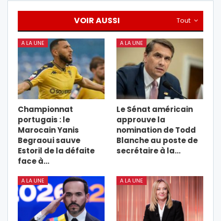
VOIR AUSSI
Tout
A LA UNE
A LA UNE
Championnat
Le Sénat américain
portugais : le
approuve la
Marocain Yanis
nomination de Todd
Begraoui sauve
Blanche au poste de
Estoril de la défaite
secrétaire à la…
face à…
A LA UNE
A LA UNE