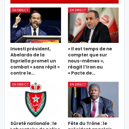
EN DIRECT
EN DIRECT
Investi président,
« Il est temps de ne
Abelardo de la
compter que sur
Espriella promet un
nous-mêmes »,
combat « sans répit »
réagit l’Iran au
contre le…
« Pacte de…
EN DIRECT
EN DIRECT
Sûreté nationale : le
Fête du Trône : le