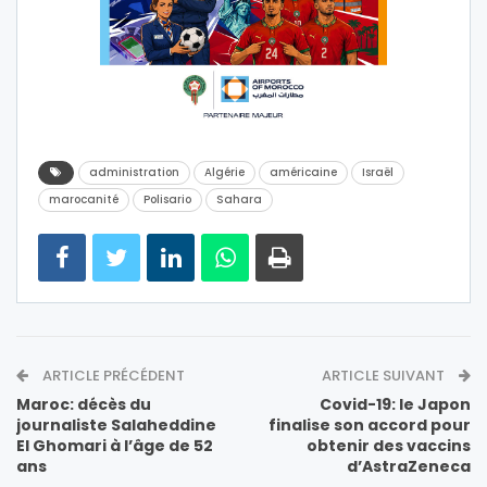
administration
Algérie
américaine
Israël
marocanité
Polisario
Sahara
ARTICLE PRÉCÉDENT
ARTICLE SUIVANT
Maroc: décès du
Covid-19: le Japon
journaliste Salaheddine
finalise son accord pour
El Ghomari à l’âge de 52
obtenir des vaccins
ans
d’AstraZeneca