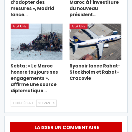
d’adopter des
Maroc à l’investiture
mesures », Madrid
du nouveau
lance…
président…
A LA UNE
A LA UNE
Sebta : « Le Maroc
Ryanair lance Rabat-
honore toujours ses
Stockholm et Rabat-
engagements »,
Cracovie
affirme une source
diplomatique…
PRÉCÉDENT
SUIVANT
LAISSER UN COMMENTAIRE