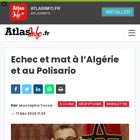
×
ATLASINFO.FR
INSTALLER
ATLASINFO
Echec et mat à l’Algérie
et au Polisario
A LA UNE
DÉCRYPTAGES
NEWSLETTER
Par
Mustapha Tossa
Le
11 Déc 2020 11:33