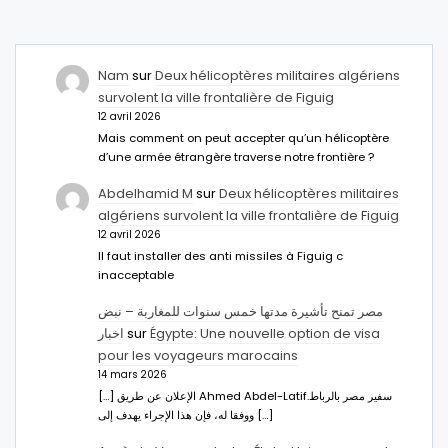
Nam
sur
Deux hélicoptères militaires algériens
survolent la ville frontalière de Figuig
12 avril 2026
Mais comment on peut accepter qu’un hélicoptère
d’une armée étrangère traverse notre frontière ?
Abdelhamid M
sur
Deux hélicoptères militaires
algériens survolent la ville frontalière de Figuig
12 avril 2026
Il faut installer des anti missiles à Figuig c
inacceptable
مصر تمنح تأشيرة مدتها خمس سنوات للمغاربة – نبض
اخبار
sur
Égypte: Une nouvelle option de visa
pour les voyageurs marocains
14 mars 2026
[…] الإعلان عن طريق Ahmed Abdel-Latifسفير مصر بالرباط.
ووفقا له، فإن هذا الإجراء يهدف إلى […]