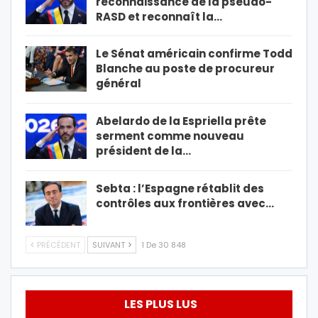
reconnaissance de la pseudo-
RASD et reconnaît la…
Le Sénat américain confirme Todd
Blanche au poste de procureur
général
Abelardo de la Espriella prête
serment comme nouveau
président de la…
Sebta : l’Espagne rétablit des
contrôles aux frontières avec…
PRÉCÉDENT
SUIVANT
1 De 30 848
LES PLUS LUS