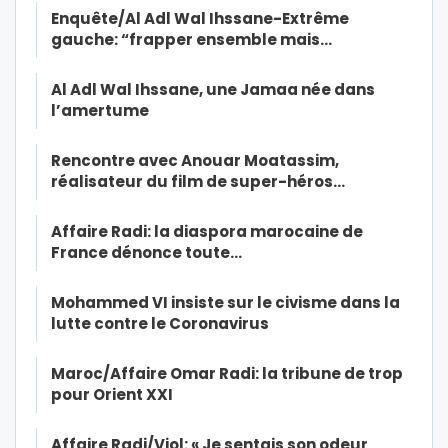
Enquête/Al Adl Wal Ihssane-Extrême
gauche: “frapper ensemble mais…
Al Adl Wal Ihssane, une Jamaa née dans
l’amertume
Rencontre avec Anouar Moatassim,
réalisateur du film de super-héros…
Affaire Radi: la diaspora marocaine de
France dénonce toute…
Mohammed VI insiste sur le civisme dans la
lutte contre le Coronavirus
Maroc/Affaire Omar Radi: la tribune de trop
pour Orient XXI
Affaire Radi/Viol: « Je sentais son odeur