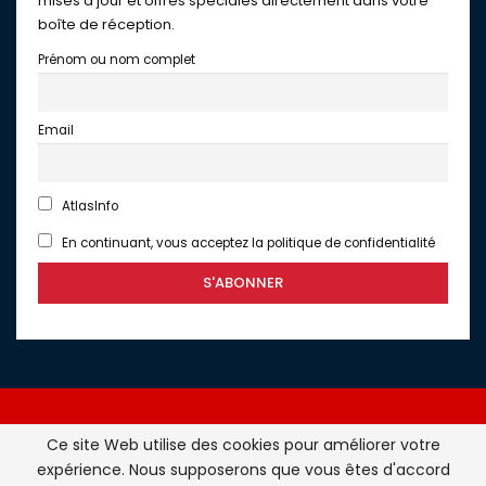
mises à jour et offres spéciales directement dans votre
boîte de réception.
Prénom ou nom complet
Email
AtlasInfo
En continuant, vous acceptez la politique de confidentialité
Ce site Web utilise des cookies pour améliorer votre
expérience. Nous supposerons que vous êtes d'accord
Atlasinfo.fr : l'essentiel de l'actualité de la France et du