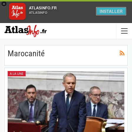
×
ATLASINFO.FR
INSTALLER
ATLASINFO
Marocanité
A LA UNE