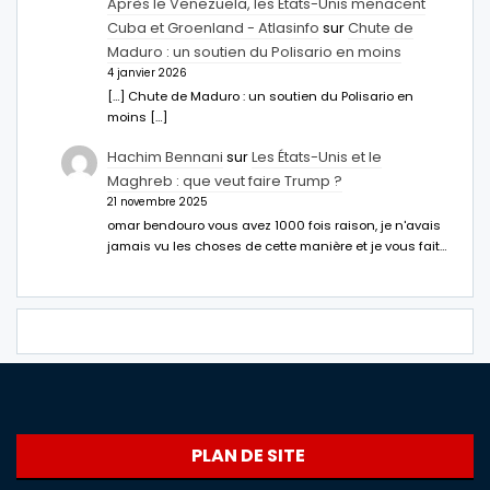
Après le Venezuela, les États-Unis menacent
Cuba et Groenland - Atlasinfo
sur
Chute de
Maduro : un soutien du Polisario en moins
4 janvier 2026
[…] Chute de Maduro : un soutien du Polisario en
moins […]
Hachim Bennani
sur
Les États-Unis et le
Maghreb : que veut faire Trump ?
21 novembre 2025
omar bendouro vous avez 1000 fois raison, je n'avais
jamais vu les choses de cette manière et je vous fait…
PLAN DE SITE