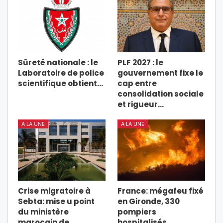
Sûreté nationale : le
PLF 2027 : le
Laboratoire de police
gouvernement fixe le
scientifique obtient…
cap entre
consolidation sociale
et rigueur…
A LA UNE
A LA UNE
Crise migratoire à
France: mégafeu fixé
Sebta: mise u point
en Gironde, 330
du ministère
pompiers
marocain de
hospitalisés