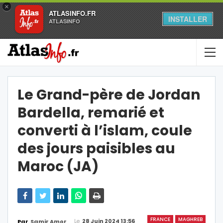
×
ATLASINFO.FR
INSTALLER
ATLASINFO
Le Grand-père de Jordan
Bardella, remarié et
converti à l’islam, coule
des jours paisibles au
Maroc (JA)
FRANCE
MAGHREB
Le
28 Juin 2024 13:56
Par
Samir Amor