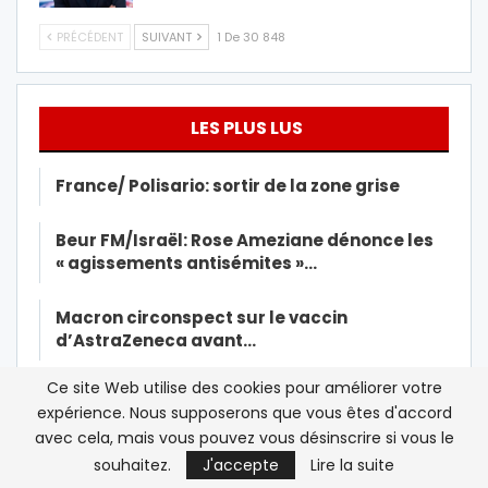
PRÉCÉDENT
SUIVANT
1 De 30 848
LES PLUS LUS
France/ Polisario: sortir de la zone grise
Beur FM/Israël: Rose Ameziane dénonce les
« agissements antisémites »…
Macron circonspect sur le vaccin
d’AstraZeneca avant…
Ce site Web utilise des cookies pour améliorer votre
Le Roi Mohammed VI reçoit la première dose
expérience. Nous supposerons que vous êtes d'accord
du vaccin contre la…
avec cela, mais vous pouvez vous désinscrire si vous le
souhaitez.
J'accepte
Lire la suite
Deux animateurs de Beur FM sanctionnés