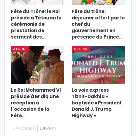
Fête du Trône: le Roi
Fête du trône:
préside à Tétouan la
déjeuner offert par le
cérémonie de
chef du
prestation de
gouvernement en
serment des…
présence du Prince…
A LA UNE
A LA UNE
Le Roi Mohammed VI
La voie express
préside à M’diq une
Tiznit-Dakhla »
réception à
baptisée « President
l’occasion de la
Donald J. Trump
Fête…
Highway »
PRÉCÉDENT
SUIVANT