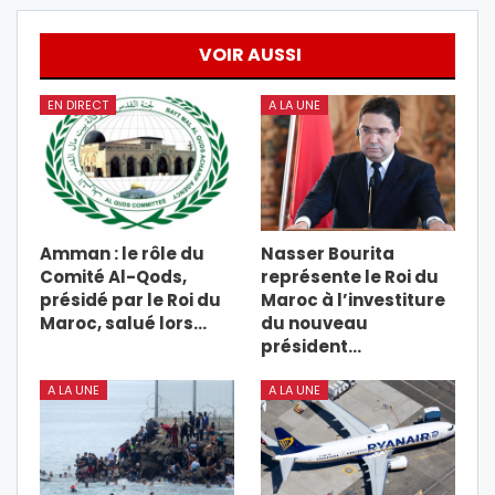
VOIR AUSSI
EN DIRECT
A LA UNE
Amman : le rôle du
Nasser Bourita
Comité Al-Qods,
représente le Roi du
présidé par le Roi du
Maroc à l’investiture
Maroc, salué lors…
du nouveau
président…
A LA UNE
A LA UNE