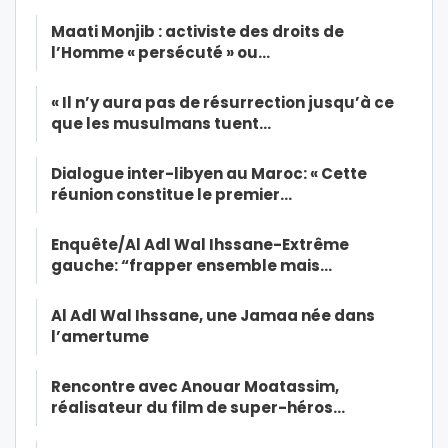
Maati Monjib : activiste des droits de
l’Homme « persécuté » ou…
« Il n’y aura pas de résurrection jusqu’à ce
que les musulmans tuent…
Dialogue inter-libyen au Maroc: « Cette
réunion constitue le premier…
Enquête/Al Adl Wal Ihssane-Extrême
gauche: “frapper ensemble mais…
Al Adl Wal Ihssane, une Jamaa née dans
l’amertume
Rencontre avec Anouar Moatassim,
réalisateur du film de super-héros…