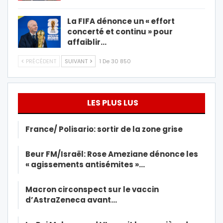
La FIFA dénonce un « effort
concerté et continu » pour
affaiblir…
PRÉCÉDENT
SUIVANT
1 De 30 850
LES PLUS LUS
France/ Polisario: sortir de la zone grise
Beur FM/Israël: Rose Ameziane dénonce les
« agissements antisémites »…
Macron circonspect sur le vaccin
d’AstraZeneca avant…