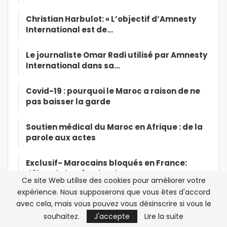
Christian Harbulot: « L’objectif d’Amnesty
International est de…
Le journaliste Omar Radi utilisé par Amnesty
International dans sa…
Covid-19 : pourquoi le Maroc a raison de ne
pas baisser la garde
Soutien médical du Maroc en Afrique : de la
parole aux actes
Exclusif- Marocains bloqués en France:
début de l’opération de…
Ce site Web utilise des cookies pour améliorer votre
expérience. Nous supposerons que vous êtes d'accord
Exclusif-Ramid dans la tourmente: une
avec cela, mais vous pouvez vous désinscrire si vous le
source à la CNSS affirme à…
souhaitez.
J'accepte
Lire la suite