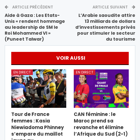
ARTICLE PRÉCÉDENT
ARTICLE SUIVANT
Aide à Gaza : Les Etats-
L’Arabie saoudite attire
Unis « rendent hommage
13 milliards de dollars
au leadership de SM le
d’investissements privés
Roi Mohammed VI »
pour stimuler le secteur
(Puneet Talwar)
du tourisme
VOIR AUSSI
EN DIRECT
EN DIRECT
Tour de France
CAN féminine : le
femmes : Kasia
Maroc prend sa
Niewiadoma Phinney
revanche et élimine
s’empare du maillot
l’Afrique du Sud (2-1)