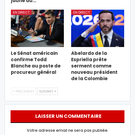
jaune au…
EN DIRECT
EN DIRECT
Le Sénat américain
Abelardo de la
confirme Todd
Espriella prête
Blanche au poste de
serment comme
procureur général
nouveau président
de la Colombie
PRÉCÉDENT
SUIVANT
LAISSER UN COMMENTAIRE
Votre adresse email ne sera pas publiée.