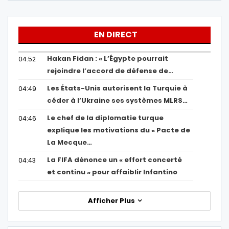
EN DIRECT
Hakan Fidan : « L’Égypte pourrait
04:52
rejoindre l’accord de défense de…
Les États-Unis autorisent la Turquie à
04:49
céder à l’Ukraine ses systèmes MLRS…
Le chef de la diplomatie turque
04:46
explique les motivations du « Pacte de
La Mecque…
La FIFA dénonce un « effort concerté
04:43
et continu » pour affaiblir Infantino
Afficher Plus