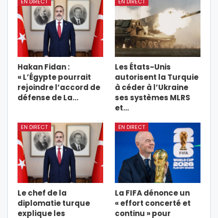
EN DIRECT
EN DIRECT
Hakan Fidan :
Les États-Unis
« L’Égypte pourrait
autorisent la Turquie
rejoindre l’accord de
à céder à l’Ukraine
défense de La…
ses systèmes MLRS
et…
EN DIRECT
EN DIRECT
Le chef de la
La FIFA dénonce un
diplomatie turque
« effort concerté et
explique les
continu » pour