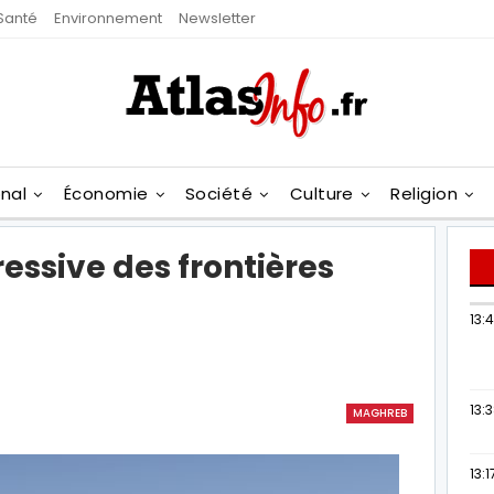
Santé
Environnement
Newsletter
onal
Économie
Société
Culture
Religion
essive des frontières
13:
13:
MAGHREB
13:1