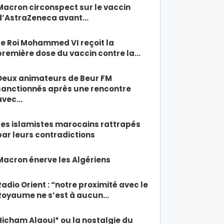
Macron circonspect sur le vaccin
d’AstraZeneca avant…
Le Roi Mohammed VI reçoit la
première dose du vaccin contre la…
Deux animateurs de Beur FM
sanctionnés après une rencontre
avec…
Les islamistes marocains rattrapés
par leurs contradictions
Macron énerve les Algériens
Radio Orient : “notre proximité avec le
Royaume ne s’est à aucun…
Hicham Alaoui* ou la nostalgie du