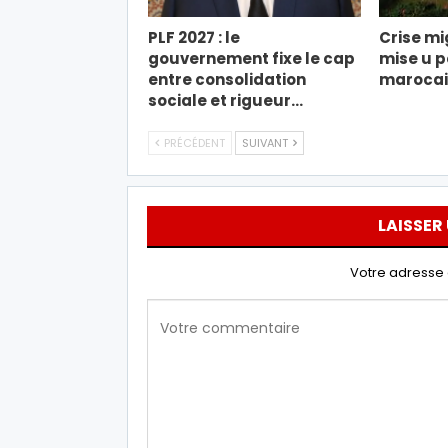
PLF 2027 : le
Crise mi
gouvernement fixe le cap
mise u p
entre consolidation
marocain
sociale et rigueur…
PRÉCÉDENT
SUIVANT
LAISSER
Votre adresse 