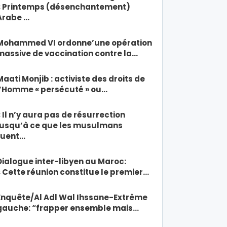
« Printemps (désenchantement)
Arabe …
Mohammed VI ordonne’une opération
massive de vaccination contre la…
Maati Monjib : activiste des droits de
l’Homme « persécuté » ou…
« Il n’y aura pas de résurrection
jusqu’à ce que les musulmans
tuent…
Dialogue inter-libyen au Maroc:
« Cette réunion constitue le premier…
Enquête/Al Adl Wal Ihssane-Extrême
gauche: “frapper ensemble mais…