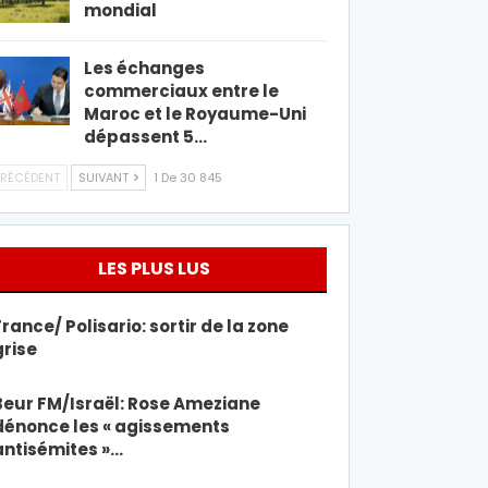
mondial
Les échanges
commerciaux entre le
Maroc et le Royaume-Uni
dépassent 5…
RÉCÉDENT
SUIVANT
1 De 30 845
LES PLUS LUS
France/ Polisario: sortir de la zone
grise
Beur FM/Israël: Rose Ameziane
dénonce les « agissements
antisémites »…