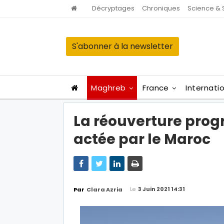
Décryptages
Chroniques
Science & 
S'abonner à la newsletter
Maghreb
France
Internati
La réouverture progr
actée par le Maroc
Le
3 Juin 2021 14:31
Par
Clara Azria