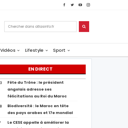
Vidéos
Lifestyle
Sport
EN DIRECT
Fête du Trône : le président
43
angolais adresse ses
félicitations au Roi du Maroc
Biodiversité : le Maroc en tête
38
des pays arabes et 17e mondial
Le CESE appelle à améliorer la
7