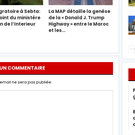
gratoire à Sebta:
La MAP détaille la genèse
oint du ministère
de la « Donald J. Trump
 de l’Interieur
Highway » entre le Maroc
et les…
P
 UN COMMENTAIRE
email ne sera pas publiée.