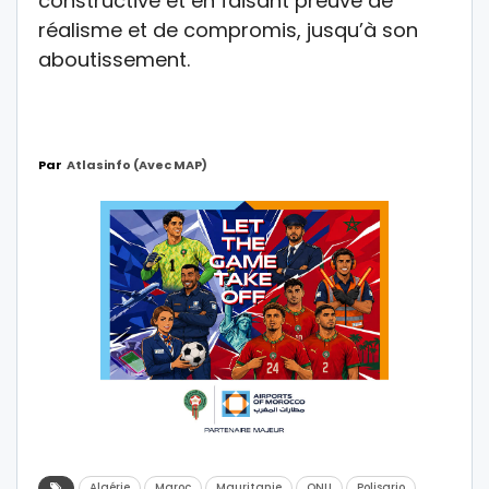
constructive et en faisant preuve de
réalisme et de compromis, jusqu’à son
aboutissement.
Par
Atlasinfo (avec MAP)
Algérie
Maroc
Mauritanie
ONU
Polisario