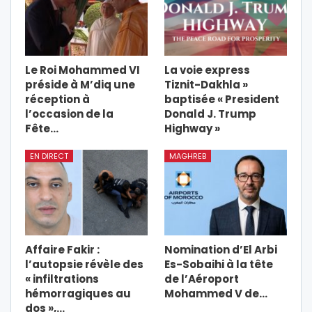
Le Roi Mohammed VI
La voie express
préside à M’diq une
Tiznit-Dakhla »
réception à
baptisée « President
l’occasion de la
Donald J. Trump
Fête…
Highway »
EN DIRECT
MAGHREB
Affaire Fakir :
Nomination d’El Arbi
l’autopsie révèle des
Es-Sobaihi à la tête
« infiltrations
de l’Aéroport
hémorragiques au
Mohammed V de…
dos »,…