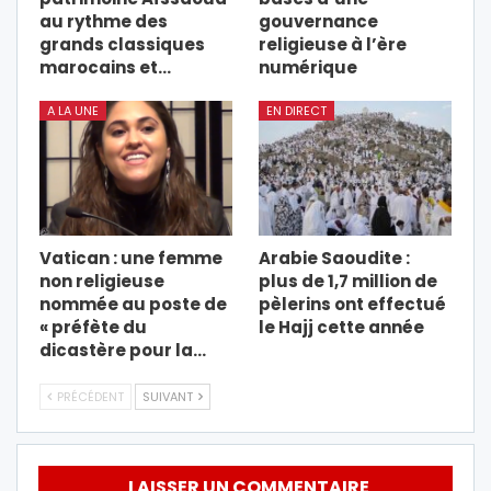
au rythme des
gouvernance
grands classiques
religieuse à l’ère
marocains et…
numérique
A LA UNE
EN DIRECT
Vatican : une femme
Arabie Saoudite :
non religieuse
plus de 1,7 million de
nommée au poste de
pèlerins ont effectué
« préfète du
le Hajj cette année
dicastère pour la…
PRÉCÉDENT
SUIVANT
LAISSER UN COMMENTAIRE