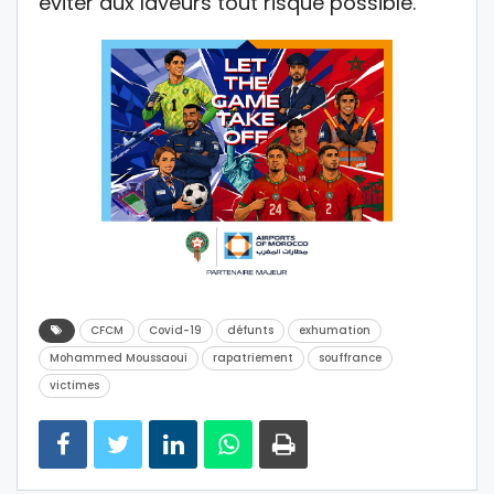
éviter aux laveurs tout risque possible.
CFCM
Covid-19
défunts
exhumation
Mohammed Moussaoui
rapatriement
souffrance
victimes