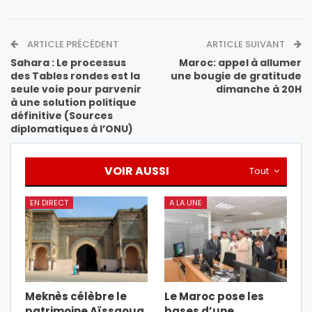
ARTICLE PRÉCÉDENT
ARTICLE SUIVANT
Sahara : Le processus
Maroc: appel à allumer
des Tables rondes est la
une bougie de gratitude
seule voie pour parvenir
dimanche à 20H
à une solution politique
définitive (Sources
diplomatiques à l’ONU)
VOIR AUSSI
Tout
EN DIRECT
A LA UNE
Meknès célèbre le
Le Maroc pose les
patrimoine Aïssaoua
bases d’une