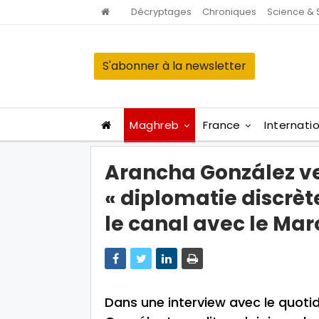
Décryptages
Chroniques
Science & 
S'abonner à la newsletter
Maghreb
France
Internati
Arancha González veu
« diplomatie discrète
le canal avec le Mar
Dans une interview avec le quoti