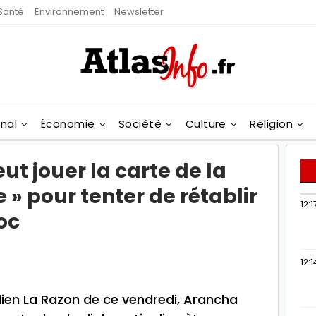
Santé
Environnement
Newsletter
onal
Économie
Société
Culture
Religion
t jouer la carte de la
 » pour tenter de rétablir
12:1
oc
12:1
dien La Razon de ce vendredi, Arancha