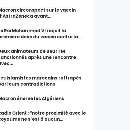
Macron circonspect sur le vaccin
d’AstraZeneca avant…
Le Roi Mohammed VI reçoit la
première dose du vaccin contre la…
Deux animateurs de Beur FM
sanctionnés après une rencontre
avec…
Les islamistes marocains rattrapés
par leurs contradictions
Macron énerve les Algériens
Radio Orient : “notre proximité avec le
Royaume ne s’est à aucun…