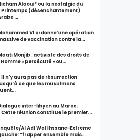
Hicham Alaoui* ou la nostalgie du
« Printemps (désenchantement)
Arabe …
Mohammed VI ordonne’une opération
massive de vaccination contre la…
Maati Monjib : activiste des droits de
l’Homme « persécuté » ou…
« Il n’y aura pas de résurrection
jusqu’à ce que les musulmans
tuent…
Dialogue inter-libyen au Maroc:
« Cette réunion constitue le premier…
Enquête/Al Adl Wal Ihssane-Extrême
gauche: “frapper ensemble mais…