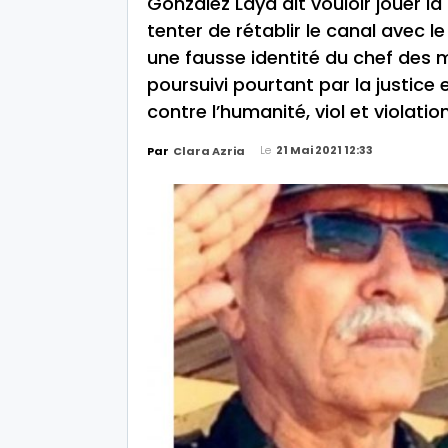
González Laya dit vouloir jouer la
tenter de rétablir le canal avec l
une fausse identité du chef des m
poursuivi pourtant par la justice
contre l’humanité, viol et violati
Le
21 Mai 2021 12:33
Par
Clara Azria