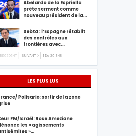
Abelardo de la Espriella
prête serment comme
nouveau président de la…
Sebta : l’Espagne rétablit
des contrôles aux
frontières avec…
RÉCÉDENT
SUIVANT
1 De 30 848
LES PLUS LUS
France/ Polisario: sortir de la zone
grise
Beur FM/Israël: Rose Ameziane
dénonce les « agissements
antisémites »…