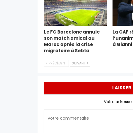
Le FC Barcelone annule
La CAF r
son match amical au
l’unanim
Maroc après la crise
à Gianni
migratoire à Sebta
PRÉCÉDENT
SUIVANT
LAISSER
Votre adresse 