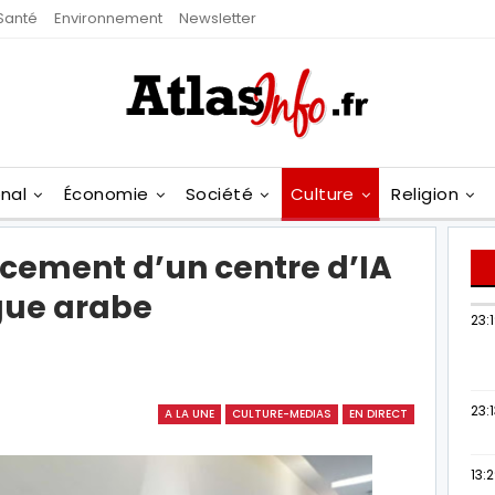
Santé
Environnement
Newsletter
onal
Économie
Société
Culture
Religion
ncement d’un centre d’IA
ngue arabe
23:
23:
A LA UNE
CULTURE-MEDIAS
EN DIRECT
13: