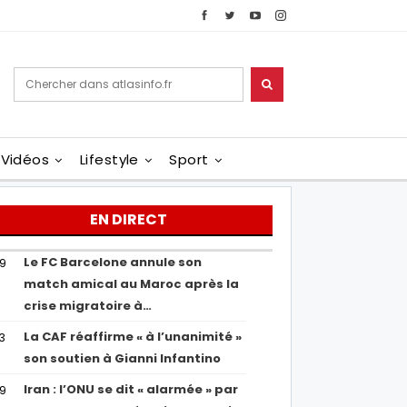
Vidéos
Lifestyle
Sport
EN DIRECT
Le FC Barcelone annule son
19
match amical au Maroc après la
crise migratoire à…
La CAF réaffirme « à l’unanimité »
13
son soutien à Gianni Infantino
Iran : l’ONU se dit « alarmée » par
29