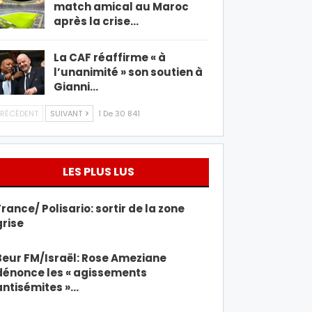
match amical au Maroc
après la crise…
La CAF réaffirme « à
l’unanimité » son soutien à
Gianni…
RÉCÉDENT
SUIVANT
1 De 30 841
LES PLUS LUS
France/ Polisario: sortir de la zone
grise
Beur FM/Israël: Rose Ameziane
dénonce les « agissements
antisémites »…