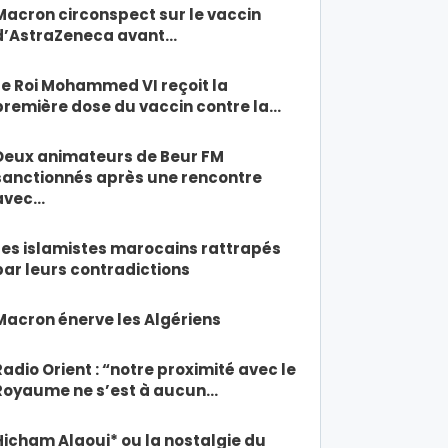
Macron circonspect sur le vaccin
d’AstraZeneca avant…
Le Roi Mohammed VI reçoit la
première dose du vaccin contre la…
Deux animateurs de Beur FM
sanctionnés après une rencontre
avec…
Les islamistes marocains rattrapés
par leurs contradictions
Macron énerve les Algériens
Radio Orient : “notre proximité avec le
Royaume ne s’est à aucun…
Hicham Alaoui* ou la nostalgie du