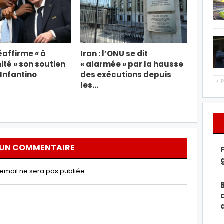
éaffirme « à
Iran : l’ONU se dit
ité » son soutien
« alarmée » par la hausse
 Infantino
des exécutions depuis
P
les…
 UN COMMENTAIRE
email ne sera pas publiée.