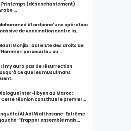
« Printemps (désenchantement)
Arabe …
Mohammed VI ordonne’une opération
massive de vaccination contre la…
Maati Monjib : activiste des droits de
l’Homme « persécuté » ou…
« Il n’y aura pas de résurrection
jusqu’à ce que les musulmans
tuent…
Dialogue inter-libyen au Maroc:
« Cette réunion constitue le premier…
Enquête/Al Adl Wal Ihssane-Extrême
gauche: “frapper ensemble mais…