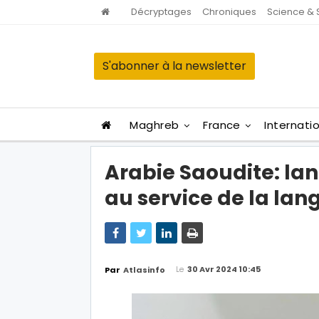
Décryptages
Chroniques
Science & 
S'abonner à la newsletter
Maghreb
France
Internati
Arabie Saoudite: la
au service de la la
Le
30 Avr 2024 10:45
Par
Atlasinfo