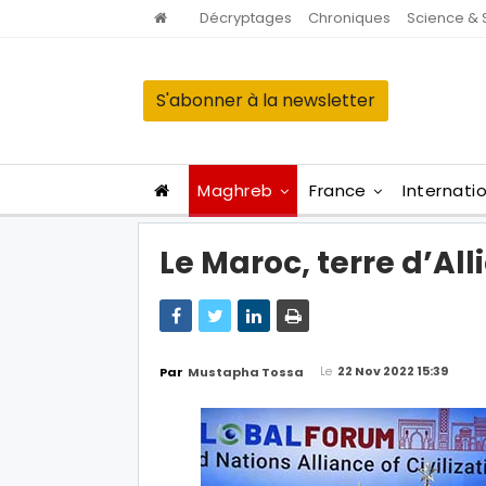
Décryptages
Chroniques
Science & 
S'abonner à la newsletter
Maghreb
France
Internati
Le Maroc, terre d’All
Le
22 Nov 2022 15:39
Par
Mustapha Tossa