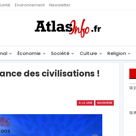
Santé
Environnement
Newsletter
onal
Économie
Société
Culture
Religion
iance des civilisations !
13:
A LA UNE
MAGHREB
13:1