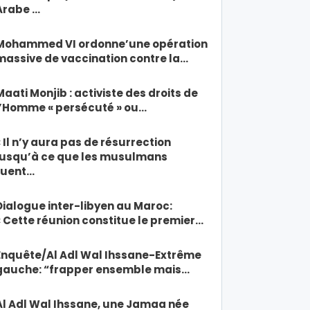
Arabe …
Mohammed VI ordonne’une opération
massive de vaccination contre la…
Maati Monjib : activiste des droits de
l’Homme « persécuté » ou…
« Il n’y aura pas de résurrection
jusqu’à ce que les musulmans
tuent…
Dialogue inter-libyen au Maroc:
« Cette réunion constitue le premier…
Enquête/Al Adl Wal Ihssane-Extrême
gauche: “frapper ensemble mais…
Al Adl Wal Ihssane, une Jamaa née