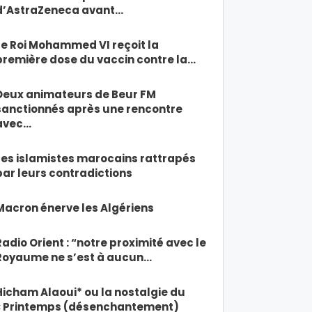
d’AstraZeneca avant…
Le Roi Mohammed VI reçoit la
première dose du vaccin contre la…
Deux animateurs de Beur FM
sanctionnés après une rencontre
avec…
Les islamistes marocains rattrapés
par leurs contradictions
Macron énerve les Algériens
Radio Orient : “notre proximité avec le
Royaume ne s’est à aucun…
Hicham Alaoui* ou la nostalgie du
« Printemps (désenchantement)