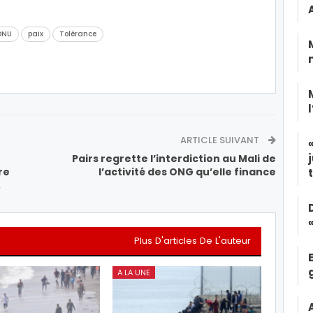
ONU
paix
Tolérance
ARTICLE SUIVANT
Pairs regrette l’interdiction au Mali de
re
l’activité des ONG qu’elle finance
,
Plus D'articles De L'auteur
A LA UNE