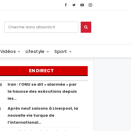
Vidéos
Lifestyle
Sport
EN DIRECT
Iran : l’ONU se dit « alarmée » par
29
la hausse des exécutions depuis
les…
Après neuf saisons à Liverpool, la
5
nouvelle vie turque de
l’international…