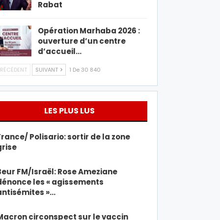
Rabat
Opération Marhaba 2026 :
ouverture d’un centre
d’accueil…
RÉCÉDENT
SUIVANT
1 De 30 840
LES PLUS LUS
France/ Polisario: sortir de la zone
grise
Beur FM/Israël: Rose Ameziane
dénonce les « agissements
antisémites »…
Macron circonspect sur le vaccin