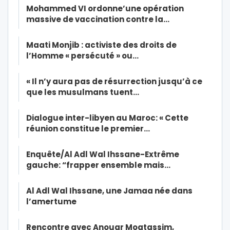
Mohammed VI ordonne’une opération
massive de vaccination contre la…
Maati Monjib : activiste des droits de
l’Homme « persécuté » ou…
« Il n’y aura pas de résurrection jusqu’à ce
que les musulmans tuent…
Dialogue inter-libyen au Maroc: « Cette
réunion constitue le premier…
Enquête/Al Adl Wal Ihssane-Extrême
gauche: “frapper ensemble mais…
Al Adl Wal Ihssane, une Jamaa née dans
l’amertume
Rencontre avec Anouar Moatassim,