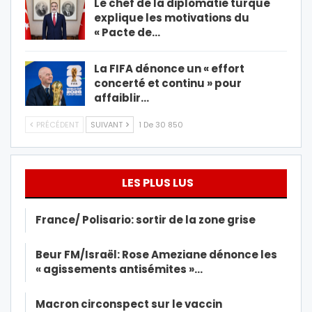
Le chef de la diplomatie turque
explique les motivations du
« Pacte de…
La FIFA dénonce un « effort
concerté et continu » pour
affaiblir…
PRÉCÉDENT
SUIVANT
1 De 30 850
LES PLUS LUS
France/ Polisario: sortir de la zone grise
Beur FM/Israël: Rose Ameziane dénonce les
« agissements antisémites »…
Macron circonspect sur le vaccin