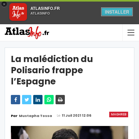
×
ATLASINFO.FR
INSTALLER
ATLASINFO
La malédiction du
Polisario frappe
l’Espagne
MAGHREB
Le
11 Juil 2021 12:06
Par
Mustapha Tossa