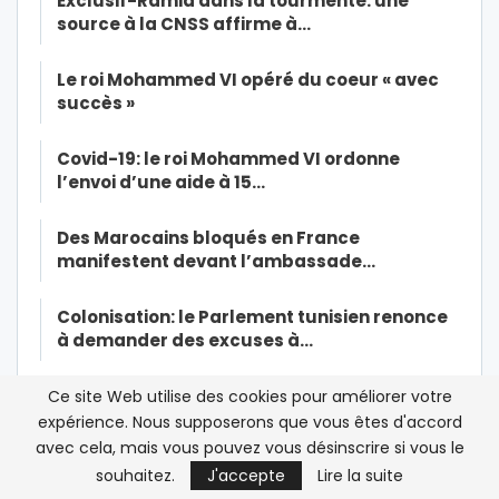
Exclusif-Ramid dans la tourmente: une
source à la CNSS affirme à…
Le roi Mohammed VI opéré du coeur « avec
succès »
Covid-19: le roi Mohammed VI ordonne
l’envoi d’une aide à 15…
Des Marocains bloqués en France
manifestent devant l’ambassade…
Colonisation: le Parlement tunisien renonce
à demander des excuses à…
Quand la production des masques au Maroc
Ce site Web utilise des cookies pour améliorer votre
suscite un fort engouement
expérience. Nous supposerons que vous êtes d'accord
avec cela, mais vous pouvez vous désinscrire si vous le
Nouvelle allégation algérienne: la
souhaitez.
J'accepte
Lire la suite
présidence accuse le consul général…