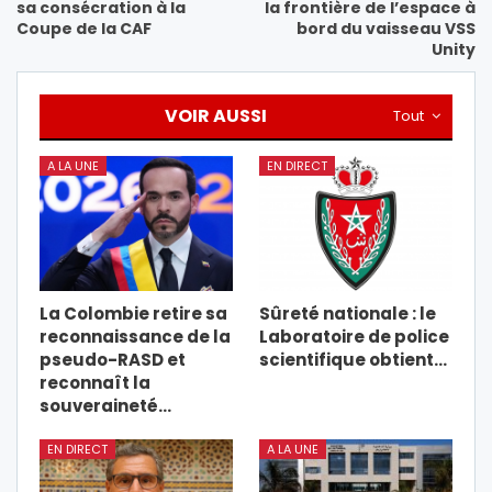
sa consécration à la
la frontière de l’espace à
Coupe de la CAF
bord du vaisseau VSS
Unity
VOIR AUSSI
Tout
A LA UNE
EN DIRECT
La Colombie retire sa
Sûreté nationale : le
reconnaissance de la
Laboratoire de police
pseudo-RASD et
scientifique obtient…
reconnaît la
souveraineté…
EN DIRECT
A LA UNE