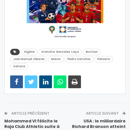
Algérie
Arancha Gonzalez Laya
éviction
José Manuel Albares
Maroc
Pedro Sanchez
Polisario
Sahara
ARTICLE PRÉCÉDENT
ARTICLE SUIVANT
Mohammed VI félicite le
USA : le milliardaire
Raja Club Athletic suite à
Richard Branson atteint