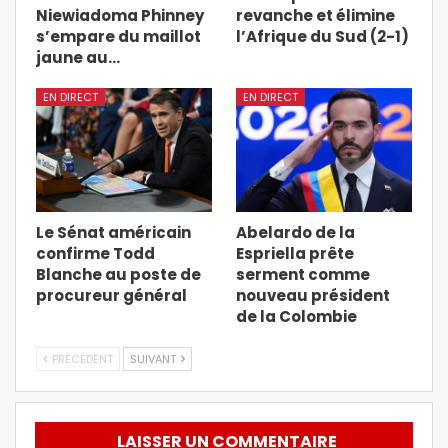
Niewiadoma Phinney
revanche et élimine
s’empare du maillot
l’Afrique du Sud (2-1)
jaune au…
EN DIRECT
EN DIRECT
Le Sénat américain
Abelardo de la
confirme Todd
Espriella prête
Blanche au poste de
serment comme
procureur général
nouveau président
de la Colombie
PRÉCÉDENT
SUIVANT
LAISSER UN COMMENTAIRE