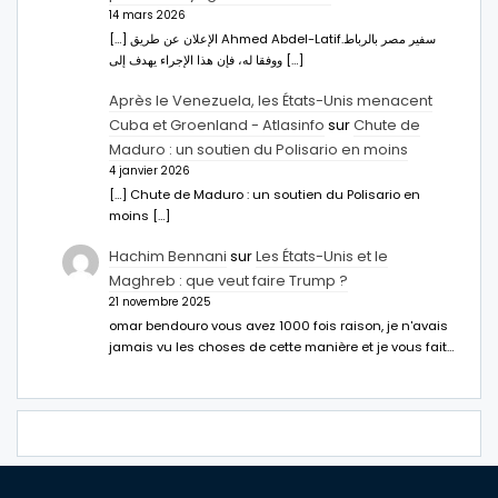
14 mars 2026
[…] الإعلان عن طريق Ahmed Abdel-Latifسفير مصر بالرباط.
ووفقا له، فإن هذا الإجراء يهدف إلى […]
Après le Venezuela, les États-Unis menacent
Cuba et Groenland - Atlasinfo
sur
Chute de
Maduro : un soutien du Polisario en moins
4 janvier 2026
[…] Chute de Maduro : un soutien du Polisario en
moins […]
Hachim Bennani
sur
Les États-Unis et le
Maghreb : que veut faire Trump ?
21 novembre 2025
omar bendouro vous avez 1000 fois raison, je n'avais
jamais vu les choses de cette manière et je vous fait…