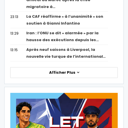
migratoire à…
La CAF réaffirme « à l’unanimité » son
23:13
soutien à Gianni Infantino
Iran : l’ONU se dit « alarmée » par la
13:29
hausse des exécutions depuis les…
Après neuf saisons à Liverpool, la
13:15
nouvelle vie turque de l’international…
Afficher Plus