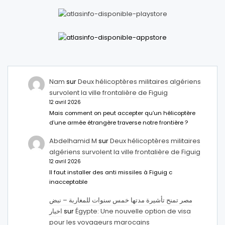
Nam
sur
Deux hélicoptères militaires algériens
survolent la ville frontalière de Figuig
12 avril 2026
Mais comment on peut accepter qu’un hélicoptère
d’une armée étrangère traverse notre frontière ?
Abdelhamid M
sur
Deux hélicoptères militaires
algériens survolent la ville frontalière de Figuig
12 avril 2026
Il faut installer des anti missiles à Figuig c
inacceptable
مصر تمنح تأشيرة مدتها خمس سنوات للمغاربة – نبض
اخبار
sur
Égypte: Une nouvelle option de visa
pour les voyageurs marocains