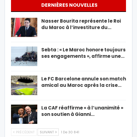
DERNIÈRES NOUVELLES
Nasser Bourita représente le Roi
du Maroc à l’investiture du…
Sebta : « Le Maroc honore toujours
ses engagements », affirme une…
Le FC Barcelone annule son match
amical au Maroc après la crise…
La CAF réaffirme « à l’unanimité »
son soutien à Gianni…
PRÉCÉDENT
SUIVANT
1 De 30 841