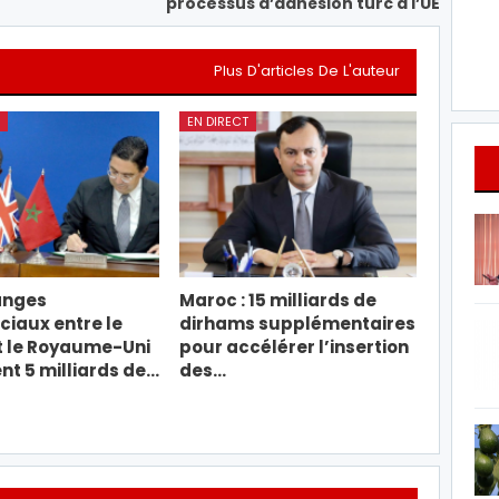
processus d’adhésion turc à l’UE
Plus D'articles De L'auteur
EN DIRECT
anges
Maroc : 15 milliards de
iaux entre le
dirhams supplémentaires
t le Royaume-Uni
pour accélérer l’insertion
t 5 milliards de…
des…