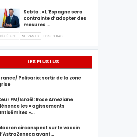
Sebta : « L’Espagne sera
contrainte d’adopter des
mesures …
RÉCÉDENT
SUIVANT
1 De 30 846
LES PLUS LUS
France/ Polisario: sortir de la zone
grise
Beur FM/Israël: Rose Ameziane
dénonce les « agissements
antisémites »…
Macron circonspect sur le vaccin
d’AstraZeneca avant…