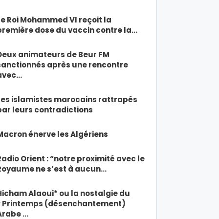
Le Roi Mohammed VI reçoit la
première dose du vaccin contre la…
Deux animateurs de Beur FM
sanctionnés après une rencontre
avec…
Les islamistes marocains rattrapés
par leurs contradictions
Macron énerve les Algériens
Radio Orient : “notre proximité avec le
Royaume ne s’est à aucun…
Hicham Alaoui* ou la nostalgie du
« Printemps (désenchantement)
Arabe …