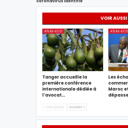
coronavirus identifié
VOIR AUSSI
ATLAS-ECO
ATLAS-ECO
Tanger accueille la
Les éch
première conférence
commerc
internationale dédiée à
Maroc e
l’avocat…
dépassen
PRÉCÉDENT
SUIVANT