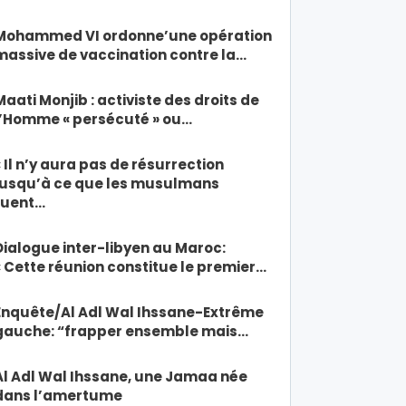
Mohammed VI ordonne’une opération
massive de vaccination contre la…
Maati Monjib : activiste des droits de
l’Homme « persécuté » ou…
« Il n’y aura pas de résurrection
jusqu’à ce que les musulmans
tuent…
Dialogue inter-libyen au Maroc:
« Cette réunion constitue le premier…
Enquête/Al Adl Wal Ihssane-Extrême
gauche: “frapper ensemble mais…
Al Adl Wal Ihssane, une Jamaa née
dans l’amertume