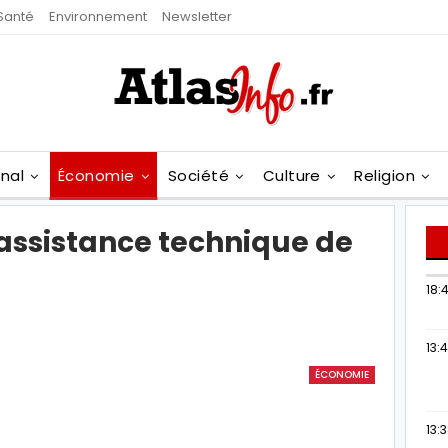
Santé
Environnement
Newsletter
onal
Économie
Société
Culture
Religion
assistance technique de
18:4
13:
ÉCONOMIE
13: