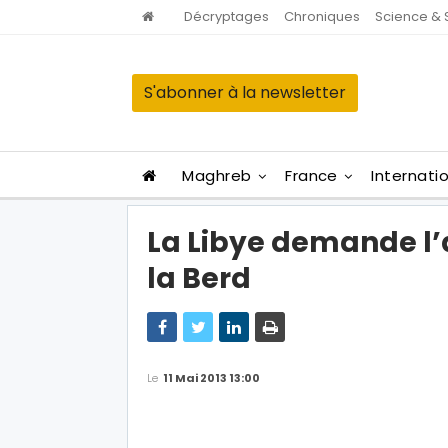
Décryptages
Chroniques
Science & 
S'abonner à la newsletter
Maghreb
France
Internati
La Libye demande l’
la Berd
Le
11 Mai 2013 13:00