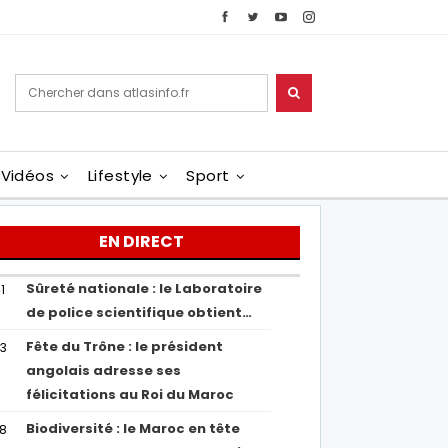
Vidéos
Lifestyle
Sport
EN DIRECT
Sûreté nationale : le Laboratoire
1
de police scientifique obtient…
Fête du Trône : le président
43
angolais adresse ses
félicitations au Roi du Maroc
Biodiversité : le Maroc en tête
38