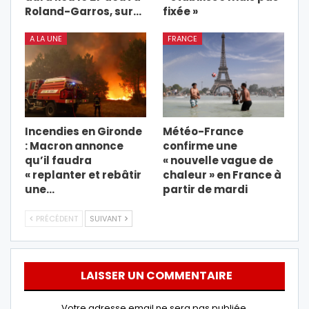
Roland-Garros, sur…
fixée »
A LA UNE
FRANCE
Incendies en Gironde
Météo-France
: Macron annonce
confirme une
qu’il faudra
« nouvelle vague de
« replanter et rebâtir
chaleur » en France à
une…
partir de mardi
PRÉCÉDENT
SUIVANT
LAISSER UN COMMENTAIRE
Votre adresse email ne sera pas publiée.