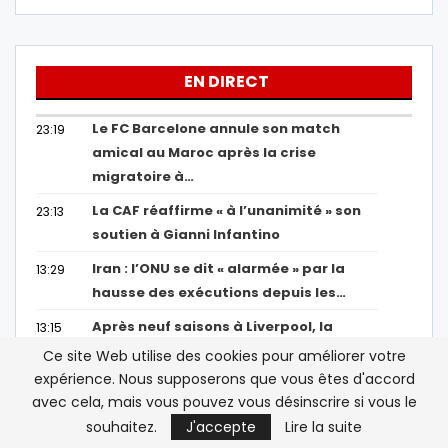
EN DIRECT
Le FC Barcelone annule son match
23:19
amical au Maroc après la crise
migratoire à…
La CAF réaffirme « à l’unanimité » son
23:13
soutien à Gianni Infantino
Iran : l’ONU se dit « alarmée » par la
13:29
hausse des exécutions depuis les…
Après neuf saisons à Liverpool, la
13:15
nouvelle vie turque de l’international…
Ce site Web utilise des cookies pour améliorer votre
expérience. Nous supposerons que vous êtes d'accord
avec cela, mais vous pouvez vous désinscrire si vous le
Afficher Plus
souhaitez.
J'accepte
Lire la suite