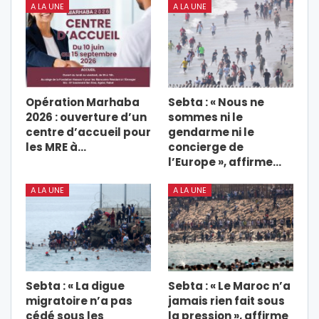
A LA UNE
A LA UNE
Opération Marhaba
Sebta : « Nous ne
2026 : ouverture d’un
sommes ni le
centre d’accueil pour
gendarme ni le
les MRE à…
concierge de
l’Europe », affirme…
A LA UNE
A LA UNE
Sebta : « La digue
Sebta : « Le Maroc n’a
migratoire n’a pas
jamais rien fait sous
cédé sous les
la pression », affirme