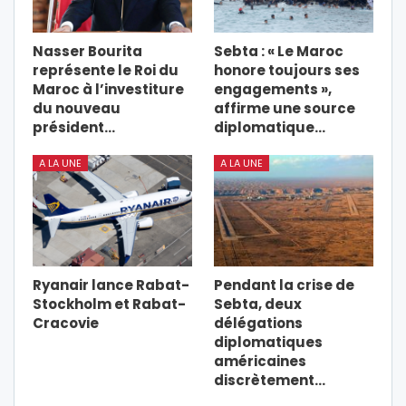
Nasser Bourita
Sebta : « Le Maroc
représente le Roi du
honore toujours ses
Maroc à l’investiture
engagements »,
du nouveau
affirme une source
président…
diplomatique…
A LA UNE
A LA UNE
Ryanair lance Rabat-
Pendant la crise de
Stockholm et Rabat-
Sebta, deux
Cracovie
délégations
diplomatiques
américaines
discrètement…