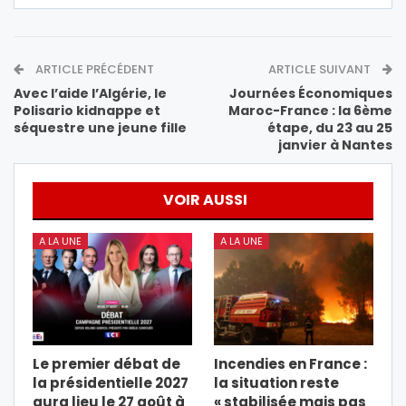
ARTICLE PRÉCÉDENT
ARTICLE SUIVANT
Avec l’aide l’Algérie, le
Journées Économiques
Polisario kidnappe et
Maroc-France : la 6ème
séquestre une jeune fille
étape, du 23 au 25
janvier à Nantes
VOIR AUSSI
A LA UNE
A LA UNE
Le premier débat de
Incendies en France :
la présidentielle 2027
la situation reste
aura lieu le 27 août à
« stabilisée mais pas