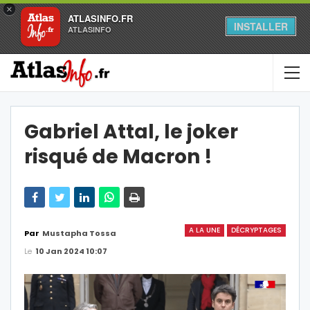
×
ATLASINFO.FR
INSTALLER
ATLASINFO
Gabriel Attal, le joker
risqué de Macron !
A LA UNE
DÉCRYPTAGES
Par
Mustapha Tossa
Le
10 Jan 2024 10:07