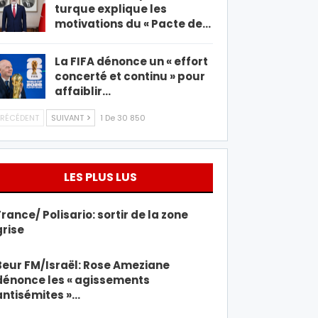
turque explique les
motivations du « Pacte de…
La FIFA dénonce un « effort
concerté et continu » pour
affaiblir…
RÉCÉDENT
SUIVANT
1 De 30 850
LES PLUS LUS
France/ Polisario: sortir de la zone
grise
Beur FM/Israël: Rose Ameziane
dénonce les « agissements
antisémites »…