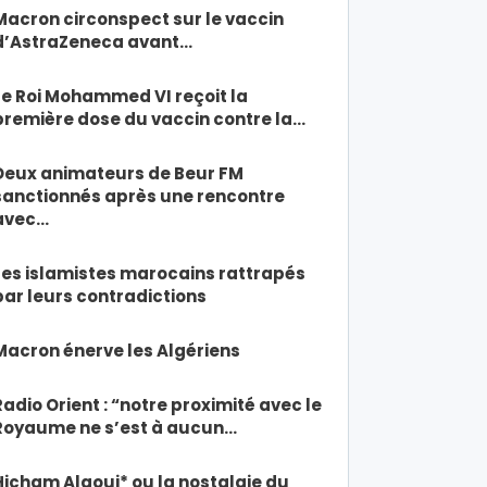
Macron circonspect sur le vaccin
d’AstraZeneca avant…
Le Roi Mohammed VI reçoit la
première dose du vaccin contre la…
Deux animateurs de Beur FM
sanctionnés après une rencontre
avec…
Les islamistes marocains rattrapés
par leurs contradictions
Macron énerve les Algériens
Radio Orient : “notre proximité avec le
Royaume ne s’est à aucun…
Hicham Alaoui* ou la nostalgie du