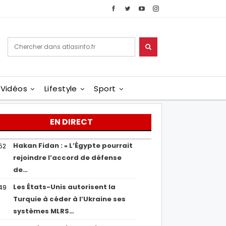
Vidéos
Lifestyle
Sport
EN DIRECT
Hakan Fidan : « L’Égypte pourrait
52
rejoindre l’accord de défense
de…
Les États-Unis autorisent la
49
Turquie à céder à l’Ukraine ses
systèmes MLRS…