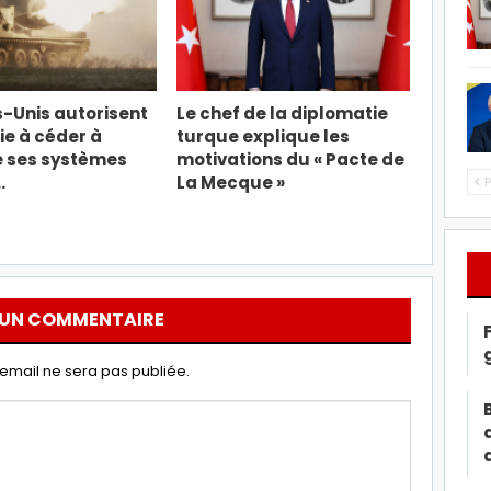
s-Unis autorisent
Le chef de la diplomatie
ie à céder à
turque explique les
e ses systèmes
motivations du « Pacte de
…
La Mecque »
P
 UN COMMENTAIRE
email ne sera pas publiée.