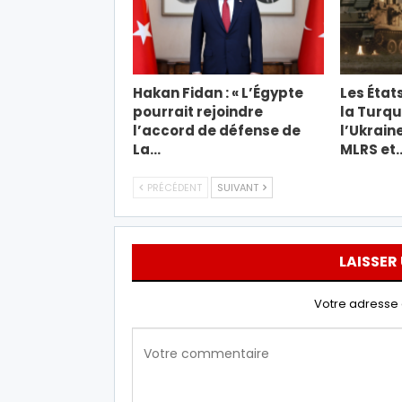
Hakan Fidan : « L’Égypte
Les État
pourrait rejoindre
la Turqu
l’accord de défense de
l’Ukrain
La…
MLRS et
PRÉCÉDENT
SUIVANT
LAISSER
Votre adresse 