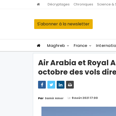
Décryptages
Chroniques
Science & 
S'abonner à la newsletter
Maghreb
France
Internati
Air Arabia et Royal 
octobre des vols dire
Le
9 Août 2021 17:00
Par
Samir Amor