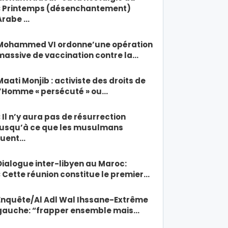
« Printemps (désenchantement)
Arabe …
Mohammed VI ordonne’une opération
massive de vaccination contre la…
Maati Monjib : activiste des droits de
l’Homme « persécuté » ou…
« Il n’y aura pas de résurrection
jusqu’à ce que les musulmans
tuent…
Dialogue inter-libyen au Maroc:
« Cette réunion constitue le premier…
Enquête/Al Adl Wal Ihssane-Extrême
gauche: “frapper ensemble mais…