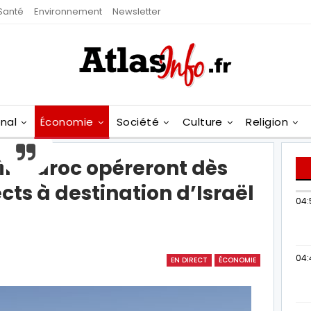
Santé
Environnement
Newsletter
onal
Économie
Société
Culture
Religion
Air Maroc opéreront dès
cts à destination d’Israël
04:
04:
EN DIRECT
ÉCONOMIE