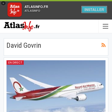
×
ATLASINFO.FR
INSTALLER
ATLASINFO
David Govrin
EN DIRECT