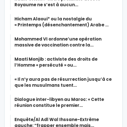
Royaume ne s’est à aucun…
Hicham Alaoui* ou la nostalgie du
« Printemps (désenchantement) Arabe …
Mohammed VI ordonne’une opération
massive de vaccination contre la…
Maati Monjib : activiste des droits de
l’Homme « persécuté » ou…
« Il n’y aura pas de résurrection jusqu’à ce
que les musulmans tuent…
Dialogue inter-libyen au Maroc: « Cette
réunion constitue le premier…
Enquête/Al Adl Wal Ihssane-Extrême
gauche: “frapper ensemble mais…