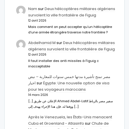
Nam
sur
Deux hélicoptères militaires algériens
survolent la ville frontalière de Figuig
12 avril 2026
Mais comment on peut accepter qu’un hélicoptère
d’une armée étrangère traverse notre frontière ?
Abdelhamid M
sur
Deux hélicoptères militaires
algériens survolent la ville frontalière de Figuig
12 avril 2026
Il faut installer des anti missiles à Figuig c
inacceptable
مصر تمنح تأشيرة مدتها خمس سنوات للمغاربة – نبض
اخبار
sur
Égypte: Une nouvelle option de visa
pour les voyageurs marocains
14 mars 2026
[…] الإعلان عن طريق Ahmed Abdel-Latifسفير مصر بالرباط.
ووفقا له، فإن هذا الإجراء يهدف إلى […]
Après le Venezuela, les États-Unis menacent
Cuba et Groenland - Atlasinfo
sur
Chute de