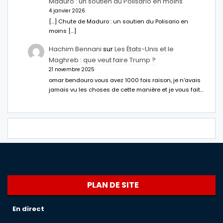
Maduro : un soutien du Polisario en moins
4 janvier 2026
[…] Chute de Maduro : un soutien du Polisario en
moins […]
Hachim Bennani
sur
Les États-Unis et le
Maghreb : que veut faire Trump ?
21 novembre 2025
omar bendouro vous avez 1000 fois raison, je n'avais
jamais vu les choses de cette manière et je vous fait…
PLAN DE SITE
En direct