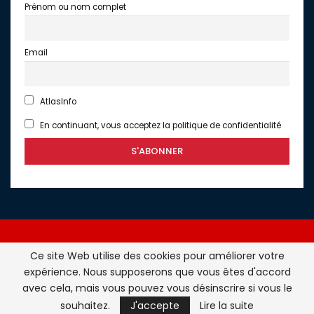
Prénom ou nom complet
Email
AtlasInfo
En continuant, vous acceptez la politique de confidentialité
Ce site Web utilise des cookies pour améliorer votre
expérience. Nous supposerons que vous êtes d'accord
Atlasinfo.fr : l'essentiel de l'actualité de la France et du
avec cela, mais vous pouvez vous désinscrire si vous le
Maghreb © Tous Droits Réservés - Atlasinfo- 2026
souhaitez.
J'accepte
Lire la suite
ATLASINFO