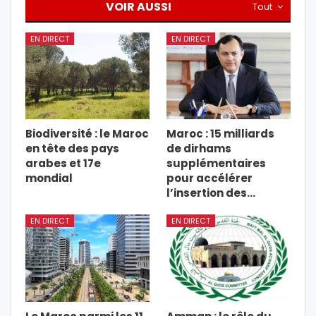
VOIR AUSSI
Tout
EN DIRECT
EN DIRECT
Biodiversité : le Maroc
Maroc : 15 milliards
en tête des pays
de dirhams
arabes et 17e
supplémentaires
mondial
pour accélérer
l’insertion des…
EN DIRECT
EN DIRECT