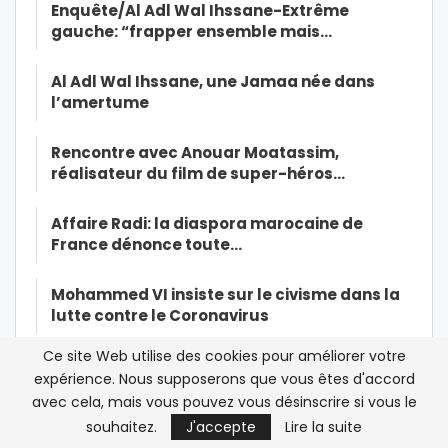
Enquête/Al Adl Wal Ihssane-Extrême
gauche: “frapper ensemble mais…
Al Adl Wal Ihssane, une Jamaa née dans
l’amertume
Rencontre avec Anouar Moatassim,
réalisateur du film de super-héros…
Affaire Radi: la diaspora marocaine de
France dénonce toute…
Mohammed VI insiste sur le civisme dans la
lutte contre le Coronavirus
Ce site Web utilise des cookies pour améliorer votre
Maroc/Affaire Omar Radi: la tribune de trop
expérience. Nous supposerons que vous êtes d'accord
pour Orient XXI
avec cela, mais vous pouvez vous désinscrire si vous le
souhaitez.
J'accepte
Lire la suite
Affaire Radi/Viol: « Je sentais son odeur