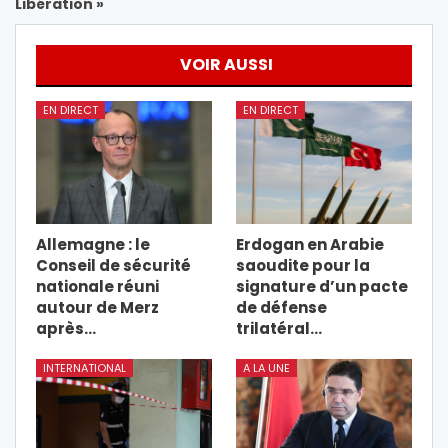
Libération »
VOIR AUSSI
EN DIRECT
EN DIRECT
Allemagne : le
Erdogan en Arabie
Conseil de sécurité
saoudite pour la
nationale réuni
signature d’un pacte
autour de Merz
de défense
après…
trilatéral…
INTERNATIONAL
A LA UNE