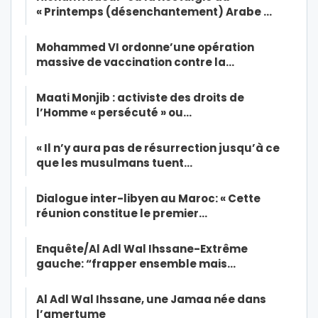
« Printemps (désenchantement) Arabe …
Mohammed VI ordonne’une opération
massive de vaccination contre la…
Maati Monjib : activiste des droits de
l’Homme « persécuté » ou…
« Il n’y aura pas de résurrection jusqu’à ce
que les musulmans tuent…
Dialogue inter-libyen au Maroc: « Cette
réunion constitue le premier…
Enquête/Al Adl Wal Ihssane-Extrême
gauche: “frapper ensemble mais…
Al Adl Wal Ihssane, une Jamaa née dans
l’amertume