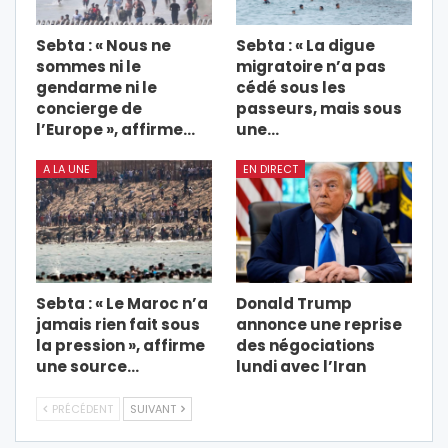
Sebta : « Nous ne
Sebta : « La digue
sommes ni le
migratoire n’a pas
gendarme ni le
cédé sous les
concierge de
passeurs, mais sous
l’Europe », affirme…
une…
A LA UNE
EN DIRECT
Sebta : « Le Maroc n’a
Donald Trump
jamais rien fait sous
annonce une reprise
la pression », affirme
des négociations
une source…
lundi avec l’Iran
PRÉCÉDENT
SUIVANT