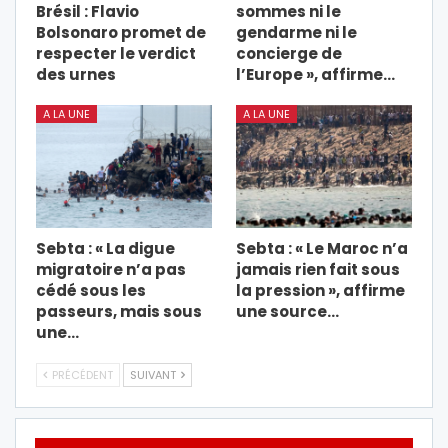
Brésil : Flavio
sommes ni le
Bolsonaro promet de
gendarme ni le
respecter le verdict
concierge de
des urnes
l’Europe », affirme…
A LA UNE
A LA UNE
Sebta : « La digue
Sebta : « Le Maroc n’a
migratoire n’a pas
jamais rien fait sous
cédé sous les
la pression », affirme
passeurs, mais sous
une source…
une…
PRÉCÉDENT
SUIVANT