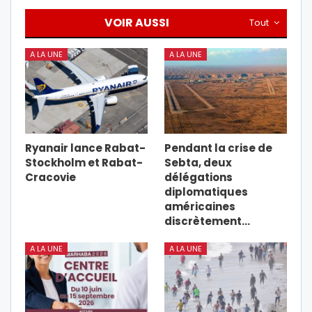
VOIR AUSSI
Tout
A LA UNE
A LA UNE
Ryanair lance Rabat-
Pendant la crise de
Stockholm et Rabat-
Sebta, deux
Cracovie
délégations
diplomatiques
américaines
discrètement…
A LA UNE
A LA UNE