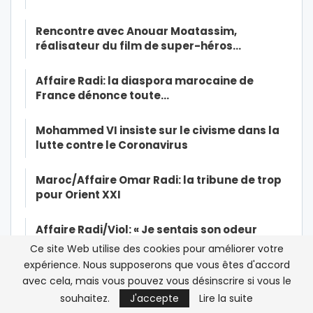
Rencontre avec Anouar Moatassim,
réalisateur du film de super-héros…
Affaire Radi: la diaspora marocaine de
France dénonce toute…
Mohammed VI insiste sur le civisme dans la
lutte contre le Coronavirus
Maroc/Affaire Omar Radi: la tribune de trop
pour Orient XXI
Affaire Radi/Viol: « Je sentais son odeur
d’alcool, sa…
Ce site Web utilise des cookies pour améliorer votre
expérience. Nous supposerons que vous êtes d'accord
Qui a encore peur de Human Rights Watch ?
avec cela, mais vous pouvez vous désinscrire si vous le
souhaitez.
J'accepte
Lire la suite