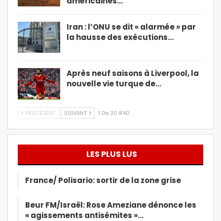
américaines…
Iran : l’ONU se dit « alarmée » par
la hausse des exécutions…
Après neuf saisons à Liverpool, la
nouvelle vie turque de…
PRÉCÉDENT
SUIVANT
1 De 30 840
LES PLUS LUS
France/ Polisario: sortir de la zone grise
Beur FM/Israël: Rose Ameziane dénonce les
« agissements antisémites »…