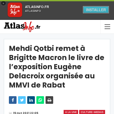
×
ATLASINFO.FR
INSTALLER
ATLASINFO
Mehdi Qotbi remet à
Brigitte Macron le livre de
l’exposition Eugène
Delacroix organisée au
MMVI de Rabat
A LA UNE
CULTURE-MEDIAS
Le
15 Oct 2021 22:05