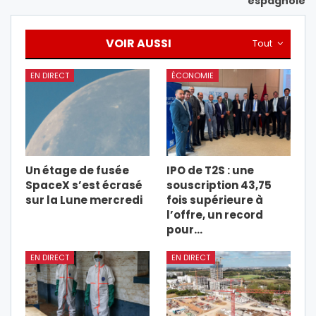
espagnole
VOIR AUSSI
Tout
EN DIRECT
ÉCONOMIE
Un étage de fusée
IPO de T2S : une
SpaceX s’est écrasé
souscription 43,75
sur la Lune mercredi
fois supérieure à
l’offre, un record
pour…
EN DIRECT
EN DIRECT