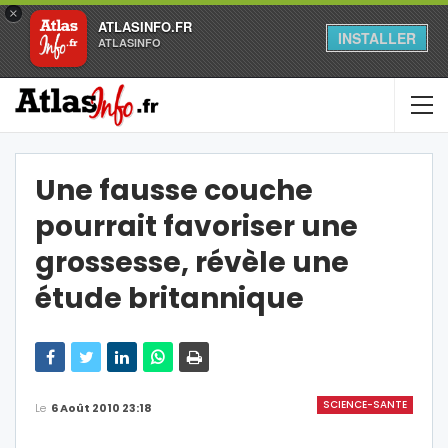
×
ATLASINFO.FR
INSTALLER
ATLASINFO
Une fausse couche
pourrait favoriser une
grossesse, révèle une
étude britannique
SCIENCE-SANTE
Le
6 Août 2010 23:18