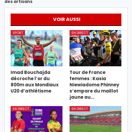
des artisans
VOIR AUSSI
SPORT
EN DIRECT
Imad Bouchajda
Tour de France
décroche l’or du
femmes : Kasia
800m aux Mondiaux
Niewiadoma Phinney
U20 d’athlétisme
s’empare du maillot
jaune au…
EN DIRECT
EN DIRECT