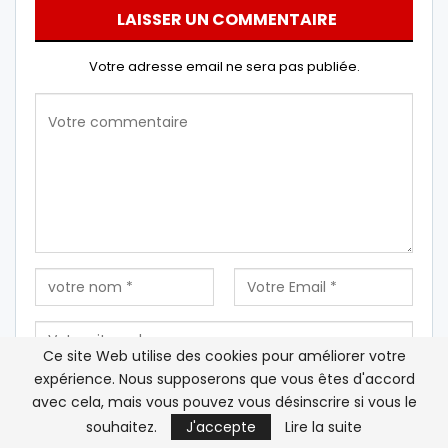
LAISSER UN COMMENTAIRE
Votre adresse email ne sera pas publiée.
Ce site Web utilise des cookies pour améliorer votre
expérience. Nous supposerons que vous êtes d'accord
avec cela, mais vous pouvez vous désinscrire si vous le
Enregistrez mon nom, mon e-mail et mon site Web
souhaitez.
J'accepte
Lire la suite
dans ce navigateur pour la prochaine fois que je