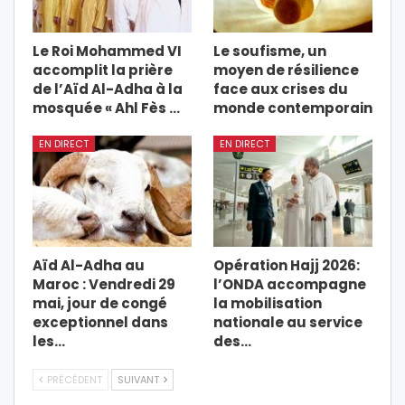
Le Roi Mohammed VI
Le soufisme, un
accomplit la prière
moyen de résilience
de l’Aïd Al-Adha à la
face aux crises du
mosquée « Ahl Fès …
monde contemporain
EN DIRECT
EN DIRECT
Aïd Al-Adha au
Opération Hajj 2026:
Maroc : Vendredi 29
l’ONDA accompagne
mai, jour de congé
la mobilisation
exceptionnel dans
nationale au service
les…
des…
PRÉCÉDENT
SUIVANT