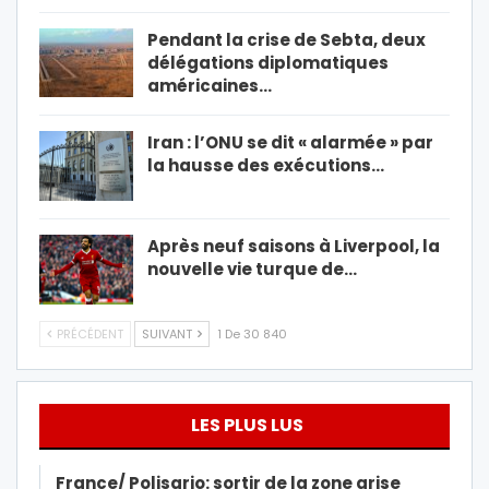
Pendant la crise de Sebta, deux
délégations diplomatiques
américaines…
Iran : l’ONU se dit « alarmée » par
la hausse des exécutions…
Après neuf saisons à Liverpool, la
nouvelle vie turque de…
PRÉCÉDENT
SUIVANT
1 De 30 840
LES PLUS LUS
France/ Polisario: sortir de la zone grise