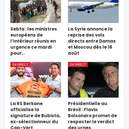
Sebta : les ministres
La Syrie annonce la
européens de
reprise des vols
l’Intérieur réunis en
directs entre Damas
urgence ce mardi
et Moscou dès le 16
pour…
août
EN DIRECT
EN DIRECT
La RS Berkane
Présidentielle au
officialise la
Brésil : Flavio
signature de Bubista,
Bolsonaro promet de
ex-sélectionneur du
respecter le verdict
Cap-Vert
des urnes