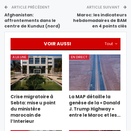
ARTICLE PRÉCÉDENT
ARTICLE SUIVANT
Afghanistan:
Maroc: les indicateurs
affrontements dans le
hebdomadaires de BAM
centre de Kunduz (nord)
en 4 points clés
VOIR AUSSI
Tout
A LA UNE
EN DIRECT
Crise migratoire à
La MAP détaille la
Sebta: mise u point
genèse de la « Donald
du ministère
J. Trump Highway »
marocain de
entre le Maroc et les…
l’Interieur