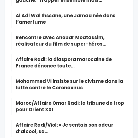
gauche: “frapper ensemble mais…
Al Adl Wal Ihssane, une Jamaa née dans
l’amertume
Rencontre avec Anouar Moatassim,
réalisateur du film de super-héros…
Affaire Radi: la diaspora marocaine de
France dénonce toute…
Mohammed VI insiste sur le civisme dans la
lutte contre le Coronavirus
Maroc/Affaire Omar Radi: la tribune de trop
pour Orient XXI
Affaire Radi/Viol: « Je sentais son odeur
d’alcool, sa…