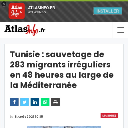
×
ATLASINFO.FR
INSTALLER
ATLASINFO
Tunisie : sauvetage de
283 migrants irréguliers
en 48 heures au large de
la Méditerranée
MAGHREB
Le
8 Août 2021 10:15