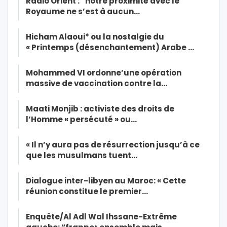
Radio Orient : “notre proximité avec le
Royaume ne s’est à aucun…
Hicham Alaoui* ou la nostalgie du
« Printemps (désenchantement) Arabe …
Mohammed VI ordonne’une opération
massive de vaccination contre la…
Maati Monjib : activiste des droits de
l’Homme « persécuté » ou…
« Il n’y aura pas de résurrection jusqu’à ce
que les musulmans tuent…
Dialogue inter-libyen au Maroc: « Cette
réunion constitue le premier…
Enquête/Al Adl Wal Ihssane-Extrême