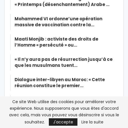
« Printemps (désenchantement) Arabe …
Mohammed VI ordonne’une opération
massive de vaccination contre la…
Maati Monjib : activiste des droits de
l’Homme « persécuté » ou…
« Il n’y aura pas de résurrection jusqu’à ce
que les musulmans tuent…
Dialogue inter-libyen au Maroc: « Cette
réunion constitue le premier…
Enquête/Al Adl Wal Ihssane-Extrême
Ce site Web utilise des cookies pour améliorer votre
gauche: “frapper ensemble mais…
expérience. Nous supposerons que vous êtes d'accord
avec cela, mais vous pouvez vous désinscrire si vous le
Al Adl Wal Ihssane, une Jamaa née dans
souhaitez.
J'accepte
Lire la suite
l’amertume