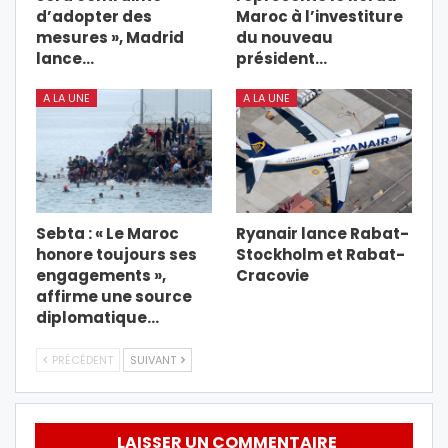
d’adopter des
Maroc à l’investiture
mesures », Madrid
du nouveau
lance…
président…
A LA UNE
A LA UNE
Sebta : « Le Maroc
Ryanair lance Rabat-
honore toujours ses
Stockholm et Rabat-
engagements »,
Cracovie
affirme une source
diplomatique…
PRÉCÉDENT
SUIVANT
LAISSER UN COMMENTAIRE