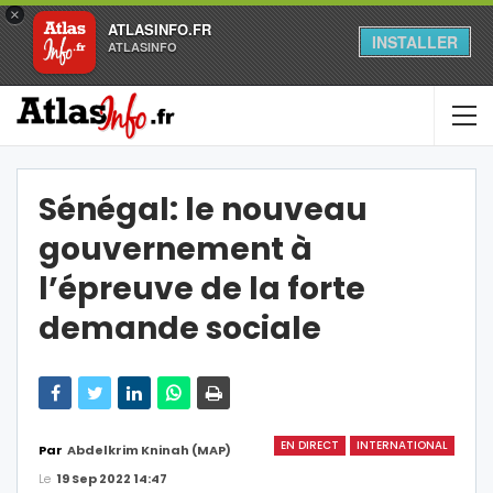
×
ATLASINFO.FR
INSTALLER
ATLASINFO
Sénégal: le nouveau
gouvernement à
l’épreuve de la forte
demande sociale
EN DIRECT
INTERNATIONAL
Par
Abdelkrim Kninah (MAP)
Le
19 Sep 2022 14:47