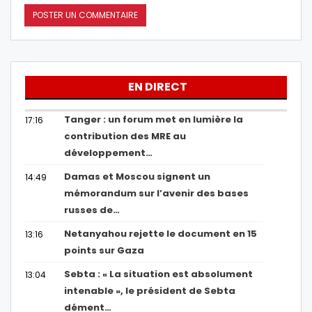
EN DIRECT
Tanger : un forum met en lumière la
17:16
contribution des MRE au
développement…
Damas et Moscou signent un
14:49
mémorandum sur l’avenir des bases
russes de…
Netanyahou rejette le document en 15
13:16
points sur Gaza
Sebta : « La situation est absolument
13:04
intenable », le président de Sebta
dément…