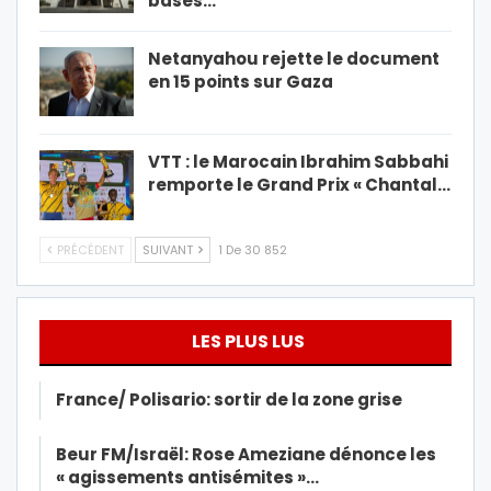
bases…
Netanyahou rejette le document
en 15 points sur Gaza
VTT : le Marocain Ibrahim Sabbahi
remporte le Grand Prix « Chantal…
PRÉCÉDENT
SUIVANT
1 De 30 852
LES PLUS LUS
France/ Polisario: sortir de la zone grise
Beur FM/Israël: Rose Ameziane dénonce les
« agissements antisémites »…