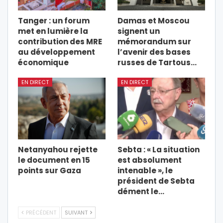
Tanger : un forum
Damas et Moscou
met en lumière la
signent un
contribution des MRE
mémorandum sur
au développement
l’avenir des bases
économique
russes de Tartous…
EN DIRECT
EN DIRECT
Netanyahou rejette
Sebta : « La situation
le document en 15
est absolument
points sur Gaza
intenable », le
président de Sebta
dément le…
PRÉCÉDENT
SUIVANT