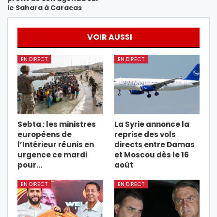
le Sahara à Caracas
VOIR AUSSI
EN DIRECT
EN DIRECT
Sebta : les ministres
La Syrie annonce la
européens de
reprise des vols
l’Intérieur réunis en
directs entre Damas
urgence ce mardi
et Moscou dès le 16
pour…
août
EN DIRECT
EN DIRECT