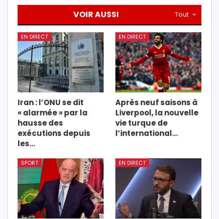
VOIR AUSSI
Tout
EN DIRECT
EN DIRECT
Iran : l’ONU se dit
Après neuf saisons à
« alarmée » par la
Liverpool, la nouvelle
hausse des
vie turque de
exécutions depuis
l’international…
les…
SPORT
EN DIRECT