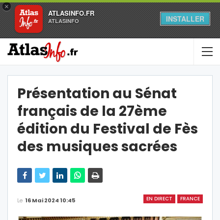
×
ATLASINFO.FR
INSTALLER
ATLASINFO
Présentation au Sénat
français de la 27ème
édition du Festival de Fès
des musiques sacrées
EN DIRECT
FRANCE
Le
16 Mai 2024 10:45