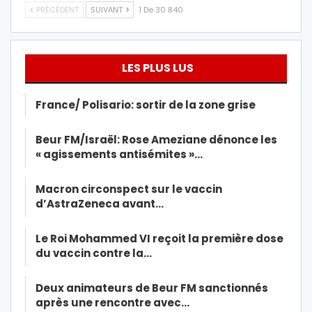
PRÉCÉDENT
SUIVANT
1 De 30 840
LES PLUS LUS
France/ Polisario: sortir de la zone grise
Beur FM/Israël: Rose Ameziane dénonce les
« agissements antisémites »…
Macron circonspect sur le vaccin
d’AstraZeneca avant…
Le Roi Mohammed VI reçoit la première dose
du vaccin contre la…
Deux animateurs de Beur FM sanctionnés
après une rencontre avec…