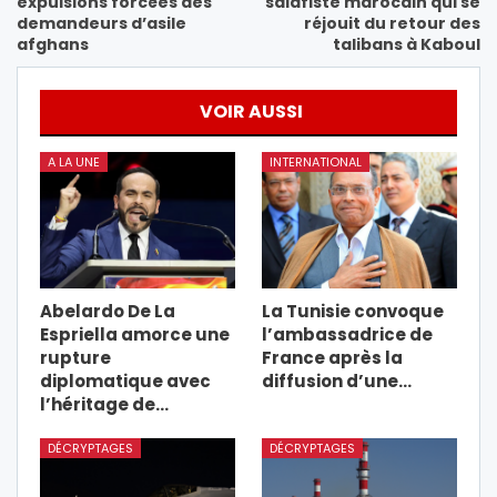
expulsions forcées des
salafiste marocain qui se
demandeurs d’asile
réjouit du retour des
afghans
talibans à Kaboul
VOIR AUSSI
A LA UNE
INTERNATIONAL
Abelardo De La
La Tunisie convoque
Espriella amorce une
l’ambassadrice de
rupture
France après la
diplomatique avec
diffusion d’une…
l’héritage de…
DÉCRYPTAGES
DÉCRYPTAGES