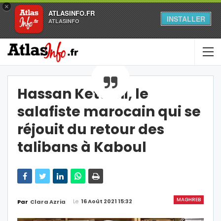
×
ATLASINFO.FR
INSTALLER
ATLASINFO
Hassan Kettani, le
salafiste marocain qui se
réjouit du retour des
talibans à Kaboul
MAGHREB
Le
16 Août 2021 15:32
Par
Clara Azria