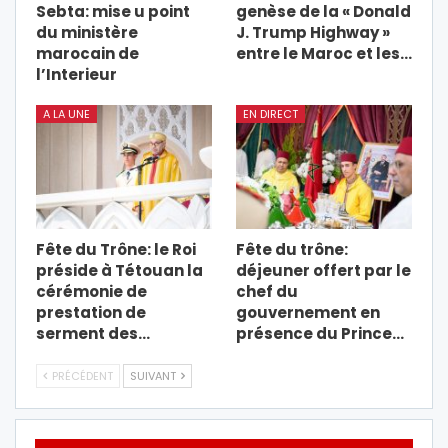
Sebta: mise u point
genèse de la « Donald
du ministère
J. Trump Highway »
marocain de
entre le Maroc et les…
l’Interieur
A LA UNE
EN DIRECT
Fête du Trône: le Roi
Fête du trône:
préside à Tétouan la
déjeuner offert par le
cérémonie de
chef du
prestation de
gouvernement en
serment des…
présence du Prince…
PRÉCÉDENT
SUIVANT