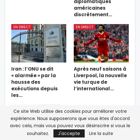
diplomatiques
américaines
discrètement…
EN DIRECT
EN DIRECT
Iran : l’ONU se dit
Après neuf saisons à
« alarmée » par la
Liverpool, la nouvelle
hausse des
vie turque de
exécutions depuis
l’international…
les…
PRÉCÉDENT
SUIVANT
Ce site Web utilise des cookies pour améliorer votre
expérience. Nous supposerons que vous êtes d'accord
avec cela, mais vous pouvez vous désinscrire si vous le
souhaitez.
J'accepte
Lire la suite
LAISSER UN COMMENTAIRE