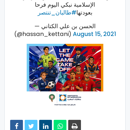
الإسلامية نبكي اليوم فرحا
بعودتها
#طالبان_تنتصر
— الحسن بن علي الكتاني
(@hassan_kettani)
August 15, 2021