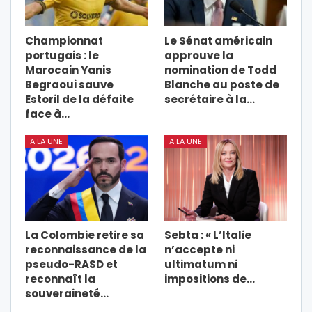
Championnat
Le Sénat américain
portugais : le
approuve la
Marocain Yanis
nomination de Todd
Begraoui sauve
Blanche au poste de
Estoril de la défaite
secrétaire à la…
face à…
A LA UNE
A LA UNE
La Colombie retire sa
Sebta : « L’Italie
reconnaissance de la
n’accepte ni
pseudo-RASD et
ultimatum ni
reconnaît la
impositions de…
souveraineté…