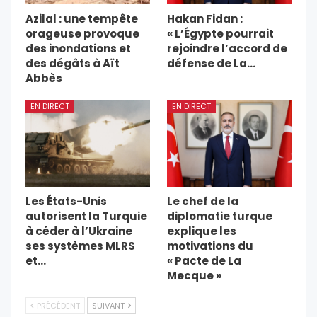
Azilal : une tempête
Hakan Fidan :
orageuse provoque
« L’Égypte pourrait
des inondations et
rejoindre l’accord de
des dégâts à Aït
défense de La…
Abbès
EN DIRECT
EN DIRECT
Les États-Unis
Le chef de la
autorisent la Turquie
diplomatie turque
à céder à l’Ukraine
explique les
ses systèmes MLRS
motivations du
et…
« Pacte de La
Mecque »
PRÉCÉDENT
SUIVANT