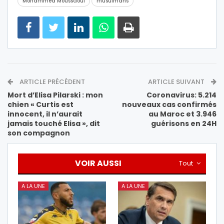
Mohammed Moussaoui
musulmans
ARTICLE PRÉCÉDENT
ARTICLE SUIVANT
Mort d’Elisa Pilarski : mon
Coronavirus: 5.214
chien « Curtis est
nouveaux cas confirmés
innocent, il n’aurait
au Maroc et 3.946
jamais touché Elisa », dit
guérisons en 24H
son compagnon
VOIR AUSSI
Tout
A LA UNE
A LA UNE