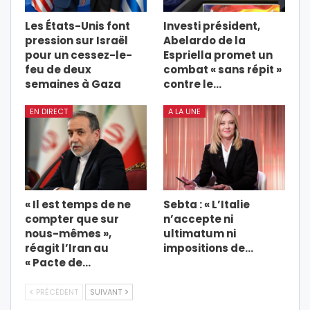
Les États-Unis font
Investi président,
pression sur Israël
Abelardo de la
pour un cessez-le-
Espriella promet un
feu de deux
combat « sans répit »
semaines à Gaza
contre le…
EN DIRECT
A LA UNE
« Il est temps de ne
Sebta : « L’Italie
compter que sur
n’accepte ni
nous-mêmes »,
ultimatum ni
réagit l’Iran au
impositions de…
« Pacte de…
PRÉCÉDENT
SUIVANT