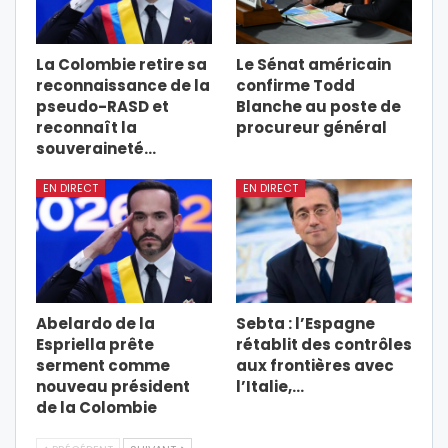
La Colombie retire sa
Le Sénat américain
reconnaissance de la
confirme Todd
pseudo-RASD et
Blanche au poste de
reconnaît la
procureur général
souveraineté…
EN DIRECT
EN DIRECT
Abelardo de la
Sebta : l’Espagne
Espriella prête
rétablit des contrôles
serment comme
aux frontières avec
nouveau président
l’Italie,…
de la Colombie