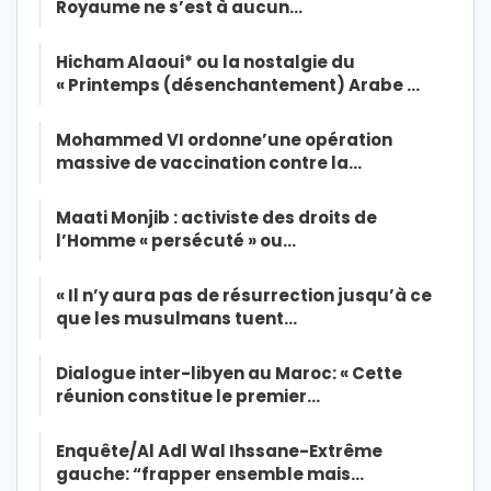
Royaume ne s’est à aucun…
Hicham Alaoui* ou la nostalgie du
« Printemps (désenchantement) Arabe …
Mohammed VI ordonne’une opération
massive de vaccination contre la…
Maati Monjib : activiste des droits de
l’Homme « persécuté » ou…
« Il n’y aura pas de résurrection jusqu’à ce
que les musulmans tuent…
Dialogue inter-libyen au Maroc: « Cette
réunion constitue le premier…
Enquête/Al Adl Wal Ihssane-Extrême
gauche: “frapper ensemble mais…