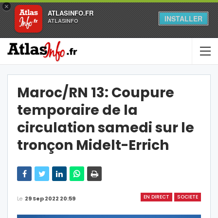
×
ATLASINFO.FR
INSTALLER
ATLASINFO
Maroc/RN 13: Coupure
temporaire de la
circulation samedi sur le
tronçon Midelt-Errich
EN DIRECT
SOCIETE
Le
29 Sep 2022 20:59