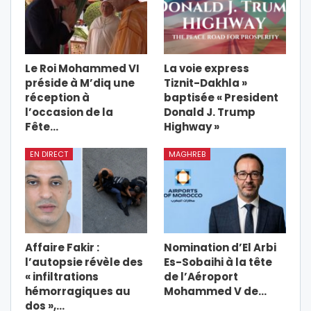
Le Roi Mohammed VI
La voie express
préside à M’diq une
Tiznit-Dakhla »
réception à
baptisée « President
l’occasion de la
Donald J. Trump
Fête…
Highway »
EN DIRECT
MAGHREB
Affaire Fakir :
Nomination d’El Arbi
l’autopsie révèle des
Es-Sobaihi à la tête
« infiltrations
de l’Aéroport
hémorragiques au
Mohammed V de…
dos »,…