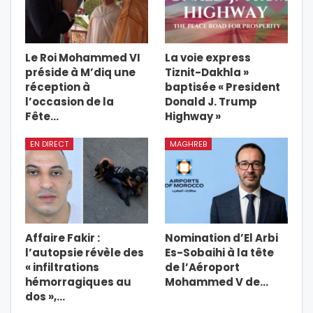
Le Roi Mohammed VI
La voie express
préside à M’diq une
Tiznit-Dakhla »
réception à
baptisée « President
l’occasion de la
Donald J. Trump
Fête…
Highway »
EN DIRECT
MAGHREB
Affaire Fakir :
Nomination d’El Arbi
l’autopsie révèle des
Es-Sobaihi à la tête
« infiltrations
de l’Aéroport
hémorragiques au
Mohammed V de…
dos »,…