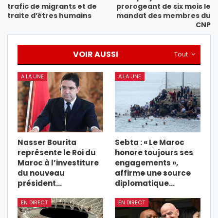
trafic de migrants et de
prorogeant de six mois le
traite d’êtres humains
mandat des membres du
CNP
VOIR AUSSI
Tout
A LA UNE
A LA UNE
Nasser Bourita
Sebta : « Le Maroc
représente le Roi du
honore toujours ses
Maroc à l’investiture
engagements »,
du nouveau
affirme une source
président…
diplomatique…
EN DIRECT
EN DIRECT