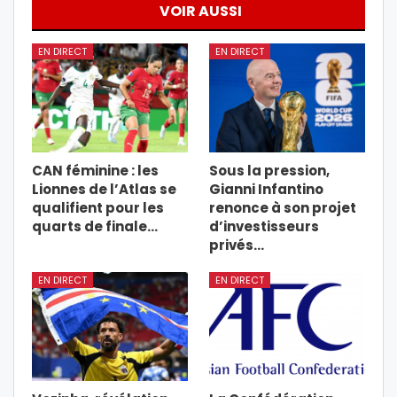
VOIR AUSSI
EN DIRECT
EN DIRECT
CAN féminine : les
Sous la pression,
Lionnes de l’Atlas se
Gianni Infantino
qualifient pour les
renonce à son projet
quarts de finale…
d’investisseurs
privés…
EN DIRECT
EN DIRECT