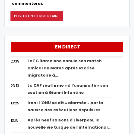
commenterai.
EN DIRECT
Le FC Barcelone annule son match
23:19
amical au Maroc après la crise
migratoire à…
La CAF réaffirme « à l’unanimité » son
23:13
soutien à Gianni Infantino
Iran : l’ONU se dit « alarmée » par la
13:29
hausse des exécutions depuis les…
Après neuf saisons à Liverpool, la
13:15
nouvelle vie turque de l’international…