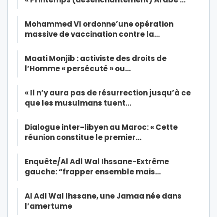
Mohammed VI ordonne’une opération
massive de vaccination contre la…
Maati Monjib : activiste des droits de
l’Homme « persécuté » ou…
« Il n’y aura pas de résurrection jusqu’à ce
que les musulmans tuent…
Dialogue inter-libyen au Maroc: « Cette
réunion constitue le premier…
Enquête/Al Adl Wal Ihssane-Extrême
gauche: “frapper ensemble mais…
Al Adl Wal Ihssane, une Jamaa née dans
l’amertume