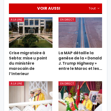
VOIR AUSSI
Tout
A LA UNE
EN DIRECT
Crise migratoire à
La MAP détaille la
Sebta: mise u point
genèse de la « Donald
du ministère
J. Trump Highway »
marocain de
entre le Maroc et les…
l’Interieur
A LA UNE
EN DIRECT