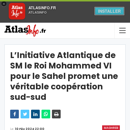
×
ATLASINFO.FR
INSTALLER
ATLASINFO
L’Initiative Atlantique de
SM le Roi Mohammed VI
pour le Sahel promet une
véritable coopération
sud-sud
MAGHREB
Le
10 Fév 2024 22:00