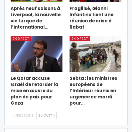
Après neuf saisons à
Fragilisé, Gianni
Liverpool, la nouvelle
Infantino tient une
vie turque de
réunion de crise à
l’international…
Rabat
EN DIRECT
EN DIRECT
Le Qatar accuse
Sebta : les ministres
Israël de retarder la
européens de
mise en œuvre du
l’Intérieur réunis en
plan de paix pour
urgence ce mardi
Gaza
pour…
PRÉCÉDENT
SUIVANT