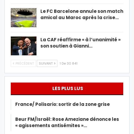
Le FC Barcelone annule son match
amical au Maroc après la crise…
La CAF réaffirme « à l’unanimité »
son soutien à Gianni…
PRÉCÉDENT
SUIVANT
1 De 30 841
LES PLUS LUS
France/ Polisario: sortir de la zone grise
Beur FM/Israël: Rose Ameziane dénonce les
« agissements antisémites »…