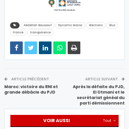
Abdellah Boussouf
Dynamic Maroc
élections
élus
France
transparence
ARTICLE PRÉCÉDENT
ARTICLE SUIVANT
Maroc: victoire du RNI et
Après la défaite du PJD,
grande débâcle du PJD
El Otmani et le
secrétariat généal du
parti démissionnent
VOIR AUSSI
Tout