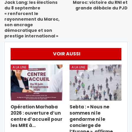
Jack Lang: les élections
Maroc: victoire du RNI et
du 8 septembre
grande débâcle du PJD
« renforcent le
rayonnement du Maroc,
son ancrage
démocratique et son
prestige international »
VOIR AUSSI
A LA UNE
A LA UNE
Opération Marhaba
Sebta : « Nous ne
2026 : ouverture d’un
sommes ni le
centre d’accueil pour
gendarme ni le
les MRE à…
concierge de
l’Europe », affirme…