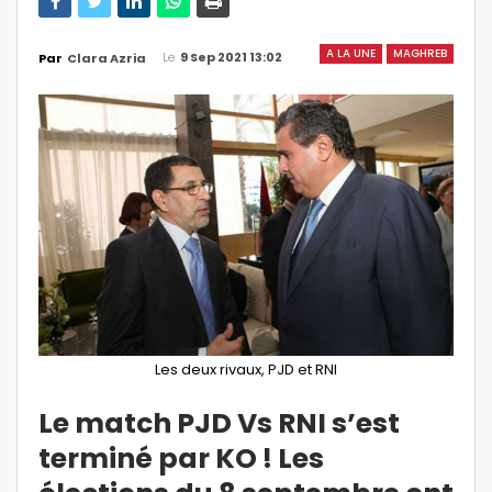
A LA UNE
MAGHREB
Le
9 Sep 2021 13:02
Par
Clara Azria
Les deux rivaux, PJD et RNI
Le match PJD Vs RNI s’est
terminé par KO ! Les