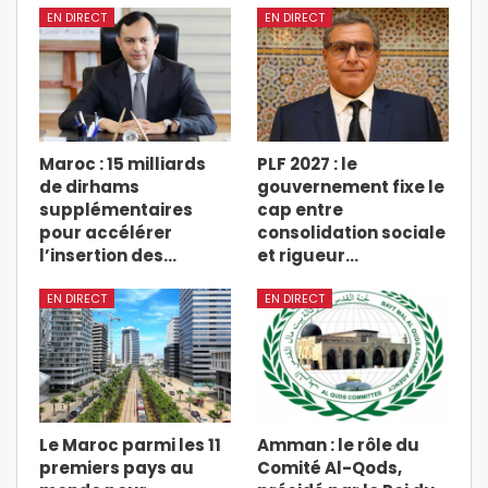
EN DIRECT
EN DIRECT
Maroc : 15 milliards
PLF 2027 : le
de dirhams
gouvernement fixe le
supplémentaires
cap entre
pour accélérer
consolidation sociale
l’insertion des…
et rigueur…
EN DIRECT
EN DIRECT
Le Maroc parmi les 11
Amman : le rôle du
premiers pays au
Comité Al-Qods,