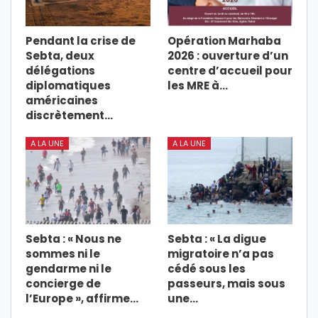
Pendant la crise de
Opération Marhaba
Sebta, deux
2026 : ouverture d’un
délégations
centre d’accueil pour
diplomatiques
les MRE à…
américaines
discrètement…
A LA UNE
A LA UNE
Sebta : « Nous ne
Sebta : « La digue
sommes ni le
migratoire n’a pas
gendarme ni le
cédé sous les
concierge de
passeurs, mais sous
l’Europe », affirme…
une…