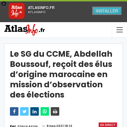
×
ATLASINFO.FR
INSTALLER
ATLASINFO
Le SG du CCME, Abdellah
Boussouf, reçoit des élus
d’origine marocaine en
mission d’observation
des élections
EN DIRECT
Le
9 Sep 2021 18:12
Par
Clara Azria