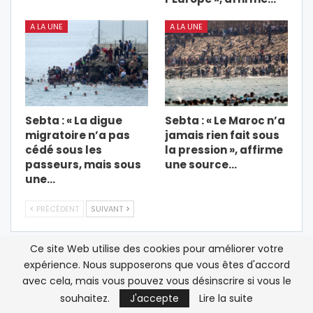
A LA UNE
A LA UNE
Sebta : « La digue
Sebta : « Le Maroc n’a
migratoire n’a pas
jamais rien fait sous
cédé sous les
la pression », affirme
passeurs, mais sous
une source…
une…
PRÉCÉDENT
SUIVANT
Ce site Web utilise des cookies pour améliorer votre
expérience. Nous supposerons que vous êtes d'accord
LAISSER UN COMMENTAIRE
avec cela, mais vous pouvez vous désinscrire si vous le
souhaitez.
J'accepte
Lire la suite
Votre adresse email ne sera pas publiée.