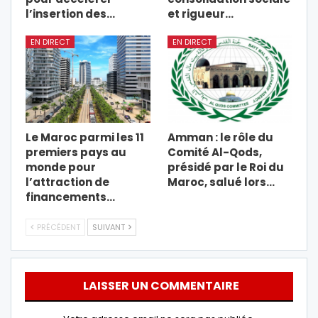
l’insertion des…
et rigueur…
EN DIRECT
EN DIRECT
Le Maroc parmi les 11
Amman : le rôle du
premiers pays au
Comité Al-Qods,
monde pour
présidé par le Roi du
l’attraction de
Maroc, salué lors…
financements…
PRÉCÉDENT
SUIVANT
LAISSER UN COMMENTAIRE