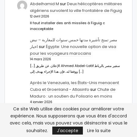
Abdelhamid M
sur
Deux hélicoptères militaires
algériens survolent la ville frontalière de Figuig
12 avril 2026
Il faut installer des anti missiles à Figuig c
inacceptable
مصر تمنح تأشيرة مدتها خمس سنوات للمغاربة – نبض
اخبار
sur
Égypte: Une nouvelle option de visa
pour les voyageurs marocains
14 mars 2026
[…] الإعلان عن طريق Ahmed Abdel-Latifسفير مصر بالرباط.
ووفقا له، فإن هذا الإجراء يهدف إلى […]
Après le Venezuela, les États-Unis menacent
Cuba et Groenland - Atlasinfo
sur
Chute de
Maduro : un soutien du Polisario en moins
4 janvier 2026
Ce site Web utilise des cookies pour améliorer votre
[…] Chute de Maduro : un soutien du Polisario en
moins […]
expérience. Nous supposerons que vous êtes d'accord
avec cela, mais vous pouvez vous désinscrire si vous le
Hachim Bennani
sur
Les États-Unis et le
souhaitez.
J'accepte
Lire la suite
Maghreb : que veut faire Trump ?