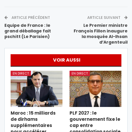
ARTICLE PRÉCÉDENT
ARTICLE SUIVANT
Equipe de France : le
Le Premier ministre
grand déballage fait
François Fillon inaugure
pschitt (Le Parisien)
la mosquée Al-Ihsan
d’Argenteuil
VOIR AUSSI
EN DIRECT
EN DIRECT
Maroc : 15 milliards
PLF 2027 : le
de dirhams
gouvernement fixe le
supplémentaires
cap entre
pour accélérer
consolidation sociale