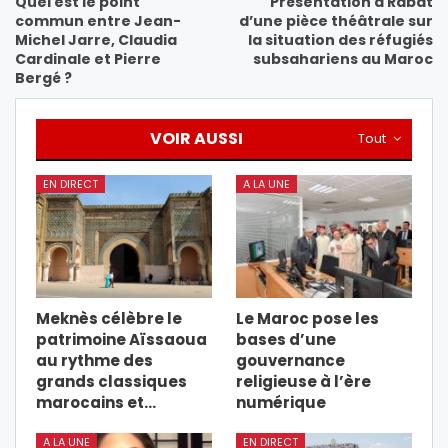
Quel est le point
Présentation à Rabat
commun entre Jean-
d’une pièce théâtrale sur
Michel Jarre, Claudia
la situation des réfugiés
Cardinale et Pierre
subsahariens au Maroc
Bergé ?
VOIR AUSSI
Tout
EN DIRECT
A LA UNE
Meknès célèbre le
Le Maroc pose les
patrimoine Aïssaoua
bases d’une
au rythme des
gouvernance
grands classiques
religieuse à l’ère
marocains et…
numérique
A LA UNE
EN DIRECT