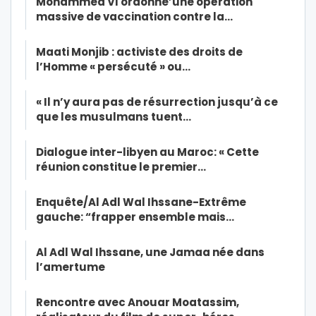
Mohammed VI ordonne’une opération
massive de vaccination contre la…
Maati Monjib : activiste des droits de
l’Homme « persécuté » ou…
« Il n’y aura pas de résurrection jusqu’à ce
que les musulmans tuent…
Dialogue inter-libyen au Maroc: « Cette
réunion constitue le premier…
Enquête/Al Adl Wal Ihssane-Extrême
gauche: “frapper ensemble mais…
Al Adl Wal Ihssane, une Jamaa née dans
l’amertume
Rencontre avec Anouar Moatassim,