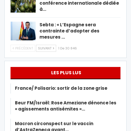
conférence internationale dédiée
à…
Sebta : « L’Espagne sera
contrainte d’adopter des
mesures …
PRÉCÉDENT
SUIVANT
1 De 30 846
LES PLUS LUS
France/ Polisario: sortir de la zone grise
Beur FM/Israël: Rose Ameziane dénonce les
« agissements antisémites »…
Macron circonspect sur le vaccin
d’AstraZeneca avant…