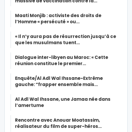
massive de vaccination contre la…
Maati Monjib : activiste des droits de
l’Homme « persécuté » ou…
« Il n’y aura pas de résurrection jusqu’à ce
que les musulmans tuent…
Dialogue inter-libyen au Maroc: « Cette
réunion constitue le premier…
Enquête/Al Adl Wal Ihssane-Extrême
gauche: “frapper ensemble mais…
Al Adl Wal Ihssane, une Jamaa née dans
l’amertume
Rencontre avec Anouar Moatassim,
réalisateur du film de super-héros…