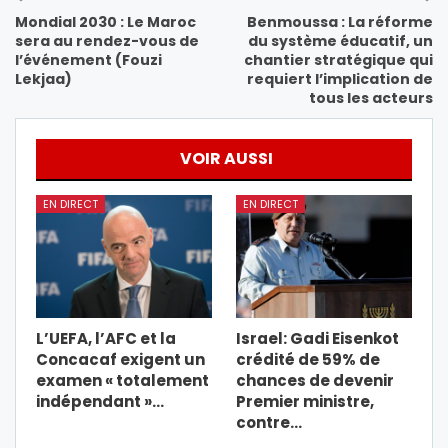
Mondial 2030 : Le Maroc
Benmoussa : La réforme
sera au rendez-vous de
du système éducatif, un
l’événement (Fouzi
chantier stratégique qui
Lekjaa)
requiert l’implication de
tous les acteurs
VOIR AUSSI
EN DIRECT
EN DIRECT
L’UEFA, l’AFC et la
Israel: Gadi Eisenkot
Concacaf exigent un
crédité de 59% de
examen « totalement
chances de devenir
indépendant »…
Premier ministre,
contre…