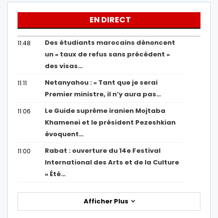
EN DIRECT
Des étudiants marocains dénoncent
11:48
un « taux de refus sans précédent »
des visas…
Netanyahou : « Tant que je serai
11:11
Premier ministre, il n’y aura pas…
Le Guide suprême iranien Mojtaba
11:06
Khamenei et le président Pezeshkian
évoquent…
Rabat : ouverture du 14e Festival
11:00
International des Arts et de la Culture
« Été…
Afficher Plus