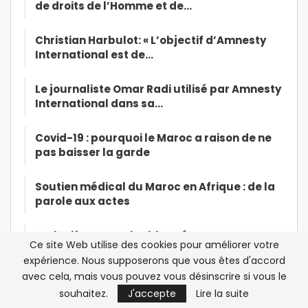
de droits de l’Homme et de…
Christian Harbulot: « L’objectif d’Amnesty
International est de…
Le journaliste Omar Radi utilisé par Amnesty
International dans sa…
Covid-19 : pourquoi le Maroc a raison de ne
pas baisser la garde
Soutien médical du Maroc en Afrique : de la
parole aux actes
Exclusif- Marocains bloqués en France:
Ce site Web utilise des cookies pour améliorer votre
début de l’opération de…
expérience. Nous supposerons que vous êtes d'accord
avec cela, mais vous pouvez vous désinscrire si vous le
Exclusif-Ramid dans la tourmente: une
souhaitez.
J'accepte
Lire la suite
source à la CNSS affirme à…