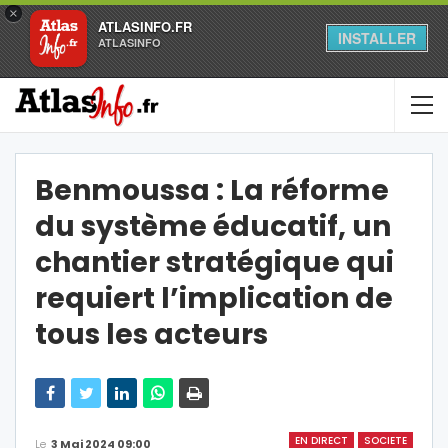
×
ATLASINFO.FR
INSTALLER
ATLASINFO
Benmoussa : La réforme
du système éducatif, un
chantier stratégique qui
requiert l’implication de
tous les acteurs
EN DIRECT
SOCIETE
Le
3 Mai 2024 09:00