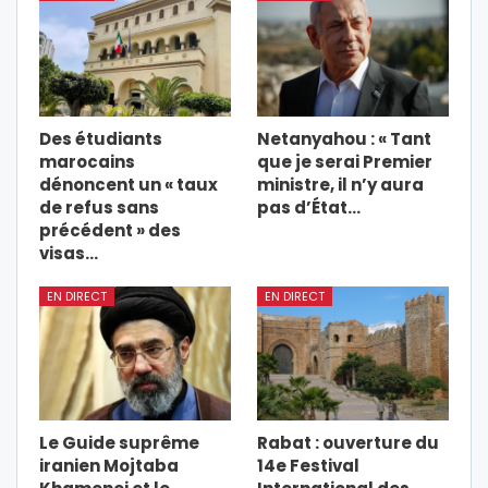
Des étudiants
Netanyahou : « Tant
marocains
que je serai Premier
dénoncent un « taux
ministre, il n’y aura
de refus sans
pas d’État…
précédent » des
visas…
EN DIRECT
EN DIRECT
Le Guide suprême
Rabat : ouverture du
iranien Mojtaba
14e Festival