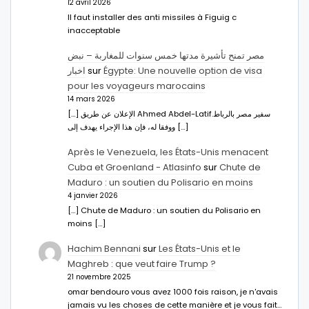
12 avril 2026
Il faut installer des anti missiles à Figuig c
inacceptable
مصر تمنح تأشيرة مدتها خمس سنوات للمغاربة – نبض
اخبار
sur
Égypte: Une nouvelle option de visa
pour les voyageurs marocains
14 mars 2026
[…] الإعلان عن طريق Ahmed Abdel-Latifسفير مصر بالرباط.
ووفقا له، فإن هذا الإجراء يهدف إلى […]
Après le Venezuela, les États-Unis menacent
Cuba et Groenland - Atlasinfo
sur
Chute de
Maduro : un soutien du Polisario en moins
4 janvier 2026
[…] Chute de Maduro : un soutien du Polisario en
moins […]
Hachim Bennani
sur
Les États-Unis et le
Maghreb : que veut faire Trump ?
21 novembre 2025
omar bendouro vous avez 1000 fois raison, je n'avais
jamais vu les choses de cette manière et je vous fait…