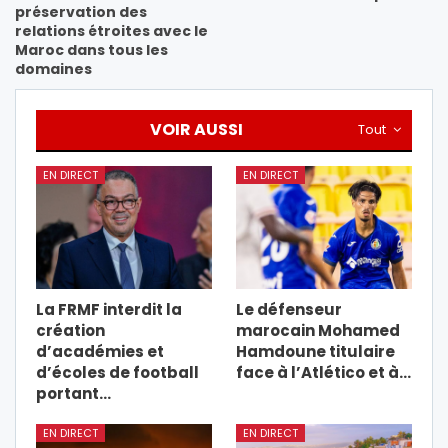
préservation des
relations étroites avec le
Maroc dans tous les
domaines
VOIR AUSSI
Tout
EN DIRECT
EN DIRECT
La FRMF interdit la
Le défenseur
création
marocain Mohamed
d’académies et
Hamdoune titulaire
d’écoles de football
face à l’Atlético et à…
portant…
EN DIRECT
EN DIRECT