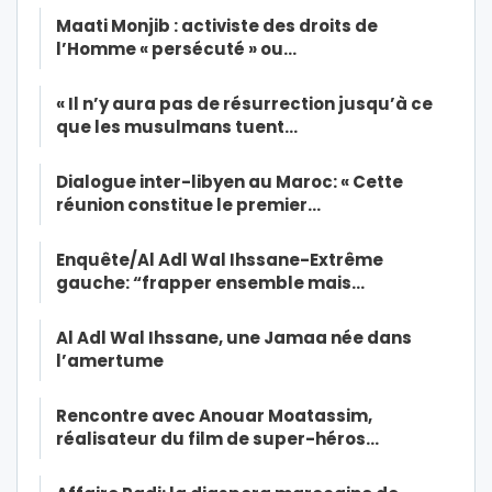
Maati Monjib : activiste des droits de
l’Homme « persécuté » ou…
« Il n’y aura pas de résurrection jusqu’à ce
que les musulmans tuent…
Dialogue inter-libyen au Maroc: « Cette
réunion constitue le premier…
Enquête/Al Adl Wal Ihssane-Extrême
gauche: “frapper ensemble mais…
Al Adl Wal Ihssane, une Jamaa née dans
l’amertume
Rencontre avec Anouar Moatassim,
réalisateur du film de super-héros…