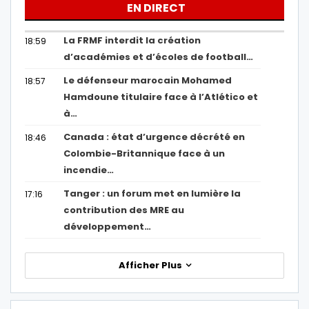
EN DIRECT
La FRMF interdit la création
18:59
d’académies et d’écoles de football…
Le défenseur marocain Mohamed
18:57
Hamdoune titulaire face à l’Atlético et
à…
Canada : état d’urgence décrété en
18:46
Colombie-Britannique face à un
incendie…
Tanger : un forum met en lumière la
17:16
contribution des MRE au
développement…
Afficher Plus