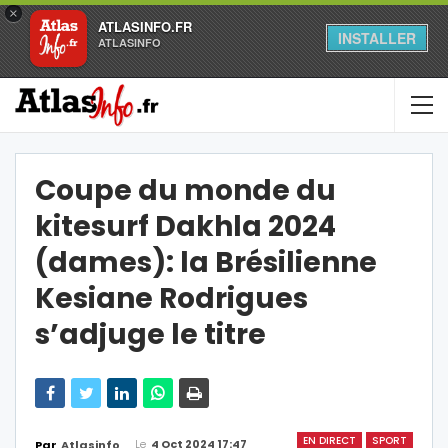
×
ATLASINFO.FR
INSTALLER
ATLASINFO
Coupe du monde du
kitesurf Dakhla 2024
(dames): la Brésilienne
Kesiane Rodrigues
s’adjuge le titre
EN DIRECT
SPORT
Le
4 Oct 2024 17:47
Par
Atlasinfo