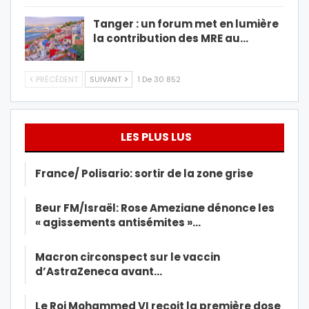
Tanger : un forum met en lumière
la contribution des MRE au…
PRÉCÉDENT
SUIVANT
1 De 30 852
LES PLUS LUS
France/ Polisario: sortir de la zone grise
Beur FM/Israël: Rose Ameziane dénonce les
« agissements antisémites »…
Macron circonspect sur le vaccin
d’AstraZeneca avant…
Le Roi Mohammed VI reçoit la première dose