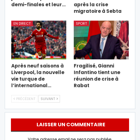
demi-finales et leur…
après la crise
migratoire à Sebta
EN DIRECT
SPORT
Après neuf saisons à
Fragilisé, Gianni
Liverpool, la nouvelle
Infantino tient une
vie turque de
réunion de crise à
l’international…
Rabat
PRÉCÉDENT
SUIVANT
LAISSER UN COMMENTAIRE
Votre adresse email ne sera pas publiée.