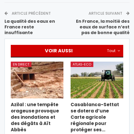
ARTICLE PRÉCÉDENT
ARTICLE SUIVANT
La qualité des eaux en
En France, la moitié des
France reste
eaux de surface n’est
insuffisante
pas de bonne qualité
VOIR AUSSI
Tout
EN DIRECT
ATLAS-ECO
Azilal : une tempête
Casablanca-Settat
orageuse provoque
se dotera d’une
des inondations et
Carte agricole
des dégâts à Aït
régionale pour
Abbès
protéger ses…