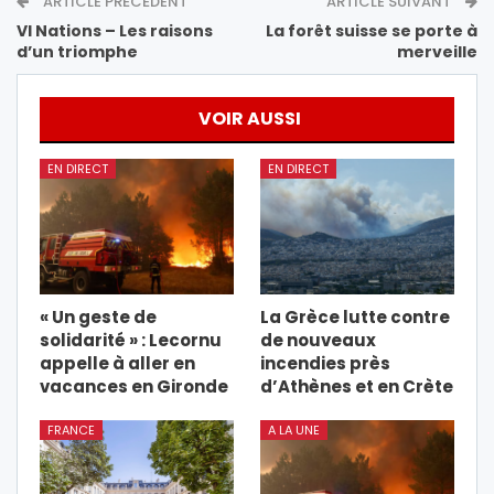
ARTICLE PRÉCÉDENT
ARTICLE SUIVANT
VI Nations – Les raisons
La forêt suisse se porte à
d’un triomphe
merveille
VOIR AUSSI
EN DIRECT
EN DIRECT
« Un geste de
La Grèce lutte contre
solidarité » : Lecornu
de nouveaux
appelle à aller en
incendies près
vacances en Gironde
d’Athènes et en Crète
FRANCE
A LA UNE