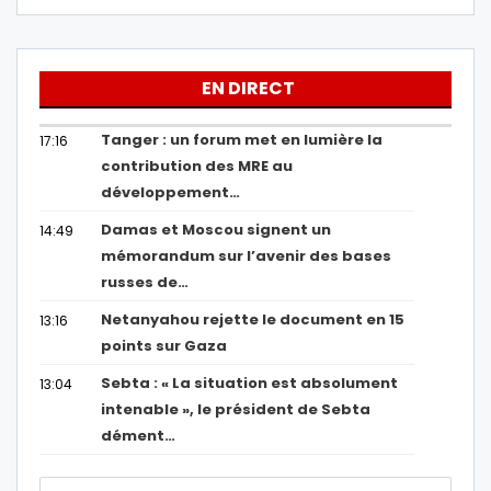
EN DIRECT
Tanger : un forum met en lumière la
17:16
contribution des MRE au
développement…
Damas et Moscou signent un
14:49
mémorandum sur l’avenir des bases
russes de…
Netanyahou rejette le document en 15
13:16
points sur Gaza
Sebta : « La situation est absolument
13:04
intenable », le président de Sebta
dément…