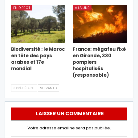
EN DIRECT
A LA UNE
Biodiversité : le Maroc
France: mégafeu fixé
en tête des pays
en Gironde, 330
arabes et 17e
pompiers
mondial
hospitalisés
(responsable)
PRÉCÉDENT
SUIVANT
LAISSER UN COMMENTAIRE
Votre adresse email ne sera pas publiée.