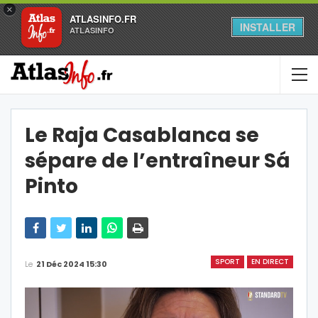
×
ATLASINFO.FR
INSTALLER
ATLASINFO
Le Raja Casablanca se
sépare de l’entraîneur Sá
Pinto
SPORT
EN DIRECT
Le
21 Déc 2024 15:30