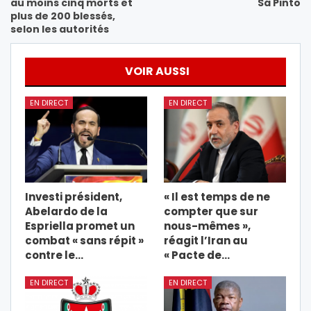
au moins cinq morts et
Sá Pinto
plus de 200 blessés,
selon les autorités
VOIR AUSSI
EN DIRECT
EN DIRECT
Investi président,
« Il est temps de ne
Abelardo de la
compter que sur
Espriella promet un
nous-mêmes »,
combat « sans répit »
réagit l’Iran au
contre le…
« Pacte de…
EN DIRECT
EN DIRECT