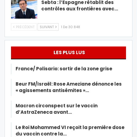
Sebta : l’Espagne rétablit des
contrôles aux frontières avec…
PRÉCÉDENT
SUIVANT
1 De 30 848
LES PLUS LUS
France/ Polisario: sortir de la zone grise
Beur FM/Israël: Rose Ameziane dénonce les
« agissements antisémites »…
Macron circonspect sur le vaccin
d’AstraZeneca avant…
Le Roi Mohammed VI reçoit la première dose
du vaccin contre la…