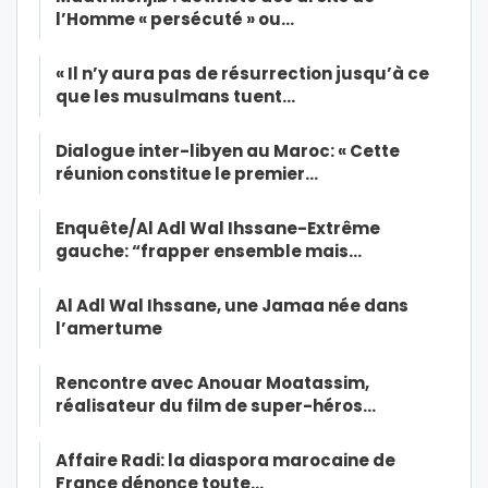
l’Homme « persécuté » ou…
« Il n’y aura pas de résurrection jusqu’à ce
que les musulmans tuent…
Dialogue inter-libyen au Maroc: « Cette
réunion constitue le premier…
Enquête/Al Adl Wal Ihssane-Extrême
gauche: “frapper ensemble mais…
Al Adl Wal Ihssane, une Jamaa née dans
l’amertume
Rencontre avec Anouar Moatassim,
réalisateur du film de super-héros…
Affaire Radi: la diaspora marocaine de
France dénonce toute…