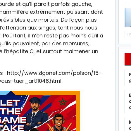
ourde et qu’il parait parfois gauche,
un mammifère extrêmement puissant dont
prévisibles que mortels. De façon plus
’attention aux singes, tant nous nous
 Pourtant, il n’en reste pas moins qu’il a
P
qu’ils pouvaient, par des morsures,
l’hépatite C, et surtout malmener un
 : http://www.zigonet.com/poison/15-
us-tuer_art11048.html