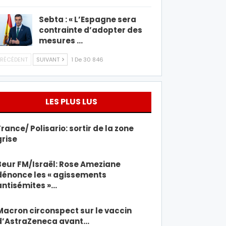
Sebta : « L’Espagne sera
contrainte d’adopter des
mesures …
RÉCÉDENT
SUIVANT
1 De 30 846
LES PLUS LUS
France/ Polisario: sortir de la zone
grise
Beur FM/Israël: Rose Ameziane
dénonce les « agissements
antisémites »…
Macron circonspect sur le vaccin
d’AstraZeneca avant…