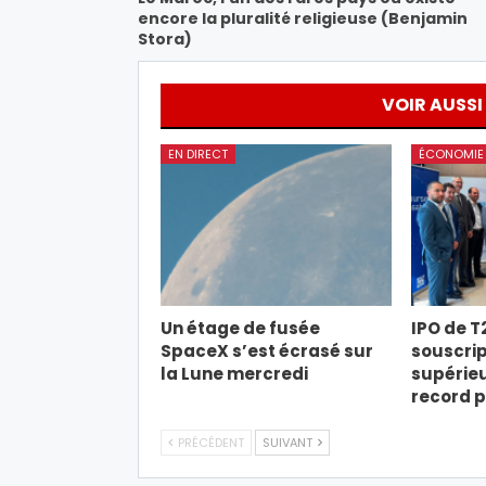
encore la pluralité religieuse (Benjamin
Stora)
VOIR AUSSI
EN DIRECT
ÉCONOMIE
Un étage de fusée
IPO de T
SpaceX s’est écrasé sur
souscrip
la Lune mercredi
supérieu
record 
PRÉCÉDENT
SUIVANT