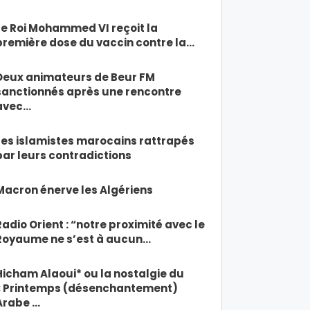
Le Roi Mohammed VI reçoit la
première dose du vaccin contre la…
Deux animateurs de Beur FM
sanctionnés après une rencontre
avec…
Les islamistes marocains rattrapés
par leurs contradictions
Macron énerve les Algériens
Radio Orient : “notre proximité avec le
Royaume ne s’est à aucun…
Hicham Alaoui* ou la nostalgie du
« Printemps (désenchantement)
Arabe …