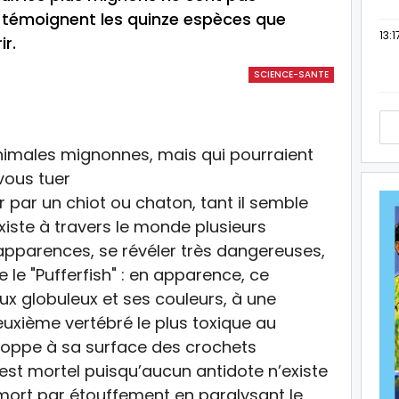
en témoignent les quinze espèces que
13:1
r.
SCIENCE-SANTE
ir par un chiot ou chaton, tant il semble
 existe à travers le monde plusieurs
apparences, se révéler très dangereuses,
 le "Pufferfish" : en apparence, ce
x globuleux et ses couleurs, à une
 deuxième vertébré le plus toxique au
veloppe à sa surface des crochets
est mortel puisqu’aucun antidote n’existe
 mort par étouffement en paralysant le