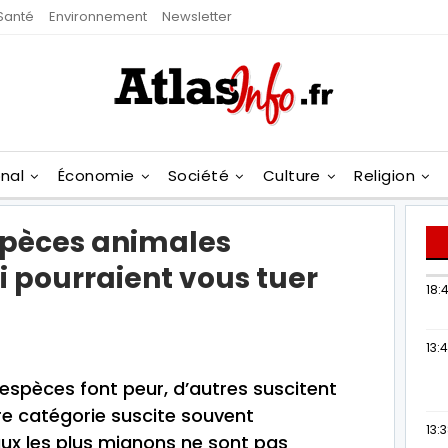
Santé
Environnement
Newsletter
onal
Économie
Société
Culture
Religion
spèces animales
 pourraient vous tuer
18:4
13:
espèces font peur, d’autres suscitent
re catégorie suscite souvent
13:
aux les plus mignons ne sont pas