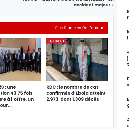
accident majeur »
Plus D'articles De L'auteur
EN DIRECT
2S : une
RDC : le nombre de cas
tion 43,75 fois
confirmés d’Ebola atteint
re à l’offre, un
2.973, dont 1.309 décès
pour…