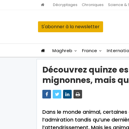
Décryptages
Chroniques
Science & 
S'abonner à la newsletter
Maghreb
France
Internati
Découvrez quinze e
mignonnes, mais qui
Dans le monde animal, certaines 
l’admiration tandis qu’une derniè
l’attendrissement. Mais les anim