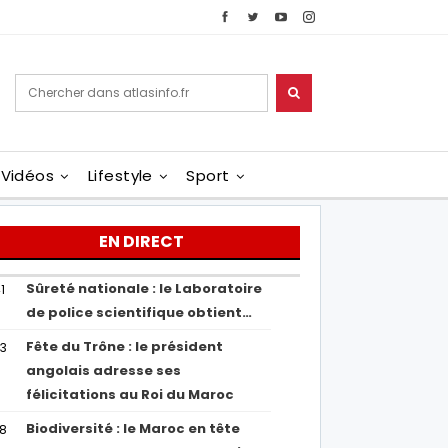
Vidéos
Lifestyle
Sport
EN DIRECT
Sûreté nationale : le Laboratoire
1
de police scientifique obtient…
Fête du Trône : le président
43
angolais adresse ses
félicitations au Roi du Maroc
Biodiversité : le Maroc en tête
38