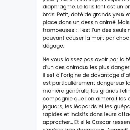
diaphragme. Le loris lent est un 
bras. Petit, doté de grands yeux et
place dans un dessin animé. Mai
trompeuses : il est l’un des seu
pouvant causer la mort par choc a
dégage.
Ne vous laissez pas avoir par la tê
d’un des animaux les plus dange
il est à l’origine de davantage d’a
est particulièrement dangereux lo
manière générale, les grands fél
compagnie que l’on aimerait les ap
jaguars, les léopards et les guépa
rapides et incisifs dans leurs att
approcher… Et si le Casoar resse
s’avérer très dangereux. Agressif,