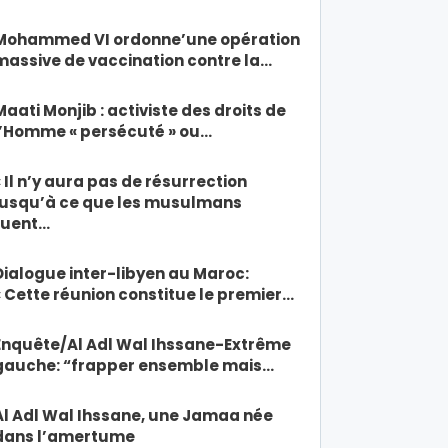
Mohammed VI ordonne’une opération
massive de vaccination contre la…
Maati Monjib : activiste des droits de
l’Homme « persécuté » ou…
« Il n’y aura pas de résurrection
jusqu’à ce que les musulmans
tuent…
Dialogue inter-libyen au Maroc:
« Cette réunion constitue le premier…
Enquête/Al Adl Wal Ihssane-Extrême
gauche: “frapper ensemble mais…
Al Adl Wal Ihssane, une Jamaa née
dans l’amertume