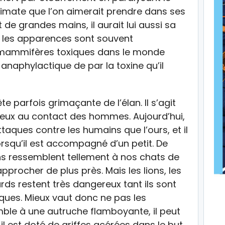
primate que l’on aimerait prendre dans ses
 de grandes mains, il aurait lui aussi sa
s les apparences sont souvent
ls mammifères toxiques dans le monde
naphylactique de par la toxine qu’il
te parfois grimaçante de l’élan. Il s’agit
reux au contact des hommes. Aujourd’hui,
ttaques contre les humains que l’ours, et il
rsqu’il est accompagné d’un petit. De
ins ressemblent tellement à nos chats de
procher de plus près. Mais les lions, les
rds restent très dangereux tant ils sont
aques. Mieux vaut donc ne pas les
mble à une autruche flamboyante, il peut
 il est doté de griffes acérées dans le but