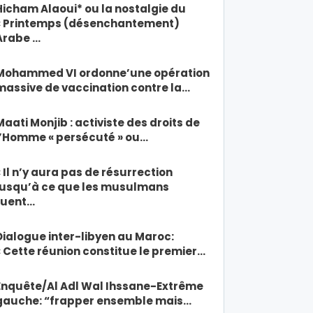
Hicham Alaoui* ou la nostalgie du
« Printemps (désenchantement)
Arabe …
Mohammed VI ordonne’une opération
massive de vaccination contre la…
Maati Monjib : activiste des droits de
l’Homme « persécuté » ou…
« Il n’y aura pas de résurrection
jusqu’à ce que les musulmans
tuent…
Dialogue inter-libyen au Maroc:
« Cette réunion constitue le premier…
Enquête/Al Adl Wal Ihssane-Extrême
gauche: “frapper ensemble mais…