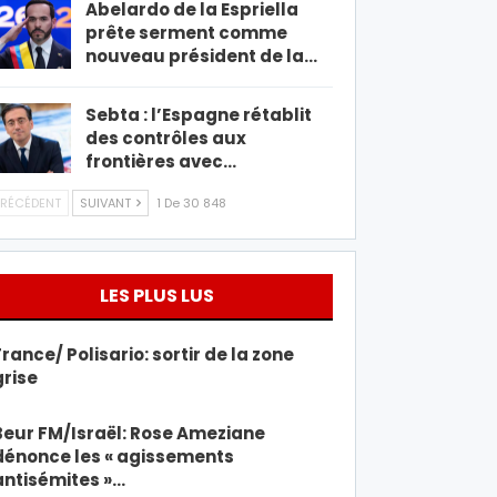
Abelardo de la Espriella
prête serment comme
nouveau président de la…
Sebta : l’Espagne rétablit
des contrôles aux
frontières avec…
RÉCÉDENT
SUIVANT
1 De 30 848
LES PLUS LUS
France/ Polisario: sortir de la zone
grise
Beur FM/Israël: Rose Ameziane
dénonce les « agissements
antisémites »…