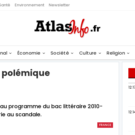
Santé
Environnement
Newsletter
onal
Économie
Société
Culture
Religion
la polémique
12:1
 au programme du bac littéraire 2010-
12:1
rie au scandale.
FRANCE