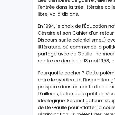
des Mémoires de guerre , elle ne 
l’entrée dans la très littéraire co
libre, voilà dix ans.
En 1994, le choix de l’Éducation 
Césaire et son Cahier d’un retour
Discours sur le colonialisme…) avai
littérature, où commence la politiq
partage avec de Gaulle l’honneur 
contre ce dernier le 13 mai 1958, a
Pourquoi le cacher ? Cette polémi
entre le syndicat et l’Inspection g
prospère dans un contexte de ma
D’ailleurs, le ton de la pétition s’
idéologique. Ses instigateurs soup
de De Gaulle pour «flatter la coul
récrimination, ils mêlent des rev