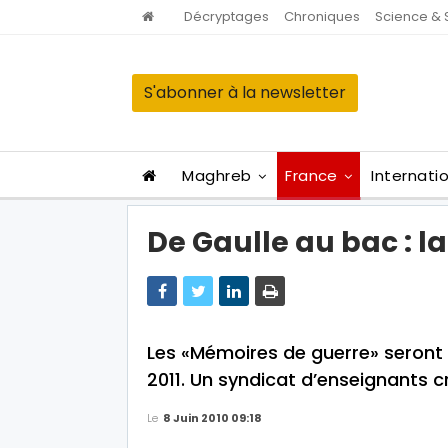
Décryptages
Chroniques
Science & 
S'abonner à la newsletter
Maghreb
France
Internati
De Gaulle au bac : 
Les «Mémoires de guerre» seront
2011. Un syndicat d’enseignants c
Le
8 Juin 2010 09:18