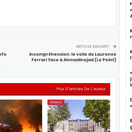
ARTICLE SUIVANT
info
Incompréhension: le voile de Laurence
Ferrari face à Ahmadinejad (Le Point)
-
Plus D'articles De L'auteur
FRANCE