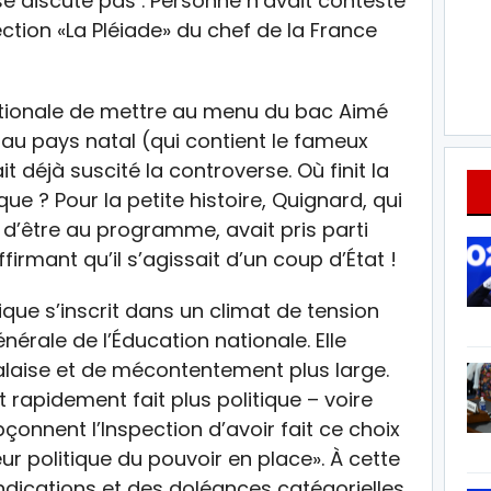
se discute pas . Personne n’avait contesté
llection «La Pléiade» du chef de la France
nationale de mettre au menu du bac Aimé
 au pays natal (qui contient le fameux
t déjà suscité la controverse. Où finit la
ue ? Pour la petite histoire, Quignard, qui
d’être au programme, avait pris parti
ffirmant qu’il s’agissait d’un coup d’État !
que s’inscrit dans un climat de tension
énérale de l’Éducation nationale. Elle
laise et de mécontentement plus large.
est rapidement fait plus politique – voire
çonnent l’Inspection d’avoir fait ce choix
eur politique du pouvoir en place». À cette
endications et des doléances catégorielles,