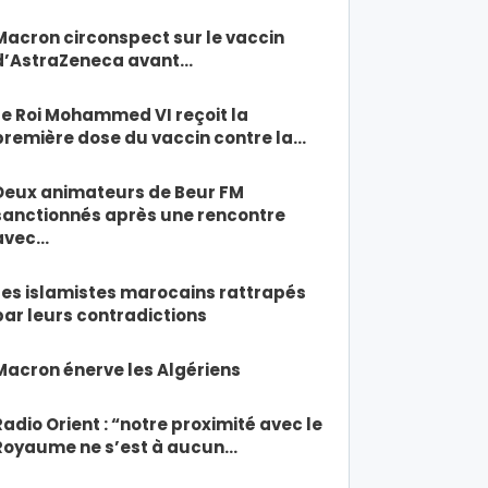
Macron circonspect sur le vaccin
d’AstraZeneca avant…
Le Roi Mohammed VI reçoit la
première dose du vaccin contre la…
Deux animateurs de Beur FM
sanctionnés après une rencontre
avec…
Les islamistes marocains rattrapés
par leurs contradictions
Macron énerve les Algériens
Radio Orient : “notre proximité avec le
Royaume ne s’est à aucun…