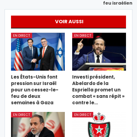
feu israélien
VOIR AUSSI
EN DIRECT
EN DIRECT
Les États-Unis font
Investi président,
pression sur Israël
Abelardo de la
pour un cessez-le-
Espriella promet un
feu de deux
combat « sans répit »
semaines à Gaza
contre le…
EN DIRECT
EN DIRECT