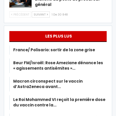
général
PRÉCÉDENT
SUIVANT
1 De 30 848
LES PLUS LUS
France/ Polisario: sortir de la zone grise
Beur FM/Israël: Rose Ameziane dénonce les
« agissements antisémites »…
Macron circonspect sur le vaccin
d’AstraZeneca avant…
Le Roi Mohammed VI reçoit la première dose
du vaccin contre la…