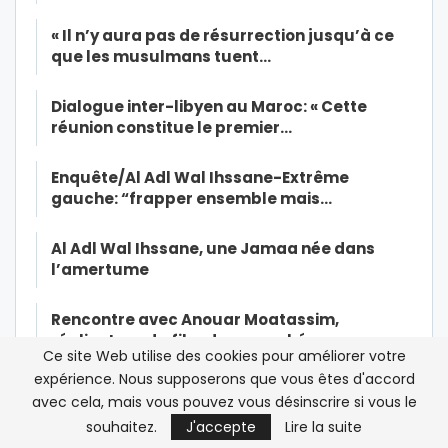
« Il n’y aura pas de résurrection jusqu’à ce
que les musulmans tuent…
Dialogue inter-libyen au Maroc: « Cette
réunion constitue le premier…
Enquête/Al Adl Wal Ihssane-Extrême
gauche: “frapper ensemble mais…
Al Adl Wal Ihssane, une Jamaa née dans
l’amertume
Rencontre avec Anouar Moatassim,
réalisateur du film de super-héros…
Ce site Web utilise des cookies pour améliorer votre
expérience. Nous supposerons que vous êtes d'accord
Affaire Radi: la diaspora marocaine de
avec cela, mais vous pouvez vous désinscrire si vous le
France dénonce toute…
souhaitez.
J'accepte
Lire la suite