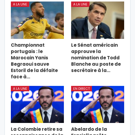
A LA UNE
A LA UNE
Championnat
Le Sénat américain
portugais : le
approuve la
Marocain Yanis
nomination de Todd
Begraoui sauve
Blanche au poste de
Estoril de la défaite
secrétaire à la…
face à…
A LA UNE
EN DIRECT
La Colombie retire sa
Abelardo de la