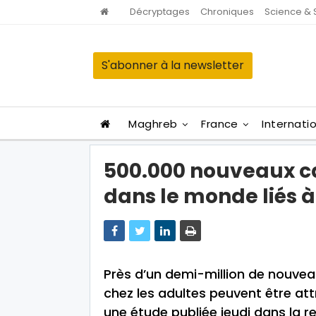
Décryptages
Chroniques
Science & 
S'abonner à la newsletter
Maghreb
France
Internati
500.000 nouveaux ca
dans le monde liés à
Près d’un demi-million de nouve
chez les adultes peuvent être att
une étude publiée jeudi dans la 