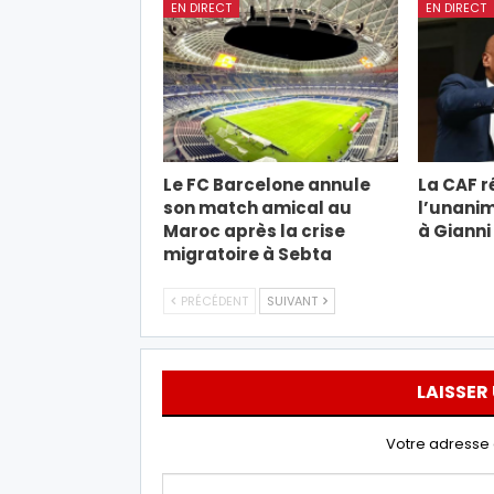
EN DIRECT
EN DIRECT
Le FC Barcelone annule
La CAF r
son match amical au
l’unanim
Maroc après la crise
à Gianni
migratoire à Sebta
PRÉCÉDENT
SUIVANT
LAISSER
Votre adresse 