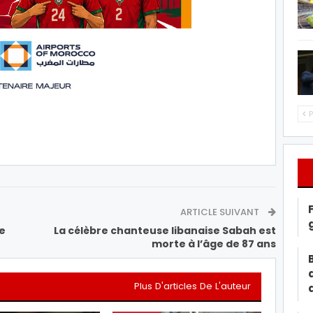
P
ARTICLE SUIVANT
e
La célèbre chanteuse libanaise Sabah est
morte à l’âge de 87 ans
Plus D'articles De L'auteur