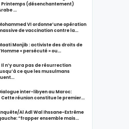
« Printemps (désenchantement)
Arabe …
Mohammed VI ordonne’une opération
massive de vaccination contre la…
Maati Monjib : activiste des droits de
l’Homme « persécuté » ou…
« Il n’y aura pas de résurrection
jusqu’à ce que les musulmans
tuent…
Dialogue inter-libyen au Maroc:
« Cette réunion constitue le premier…
Enquête/Al Adl Wal Ihssane-Extrême
gauche: “frapper ensemble mais…