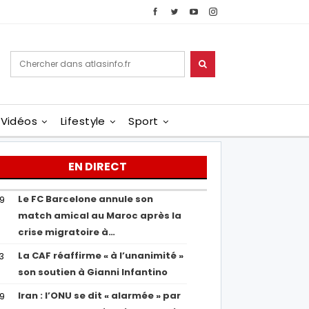
Vidéos
Lifestyle
Sport
EN DIRECT
Le FC Barcelone annule son
19
match amical au Maroc après la
crise migratoire à…
La CAF réaffirme « à l’unanimité »
13
son soutien à Gianni Infantino
Iran : l’ONU se dit « alarmée » par
29