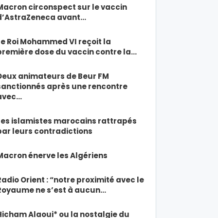
Macron circonspect sur le vaccin
d’AstraZeneca avant…
Le Roi Mohammed VI reçoit la
première dose du vaccin contre la…
Deux animateurs de Beur FM
sanctionnés après une rencontre
avec…
Les islamistes marocains rattrapés
par leurs contradictions
Macron énerve les Algériens
Radio Orient : “notre proximité avec le
Royaume ne s’est à aucun…
Hicham Alaoui* ou la nostalgie du