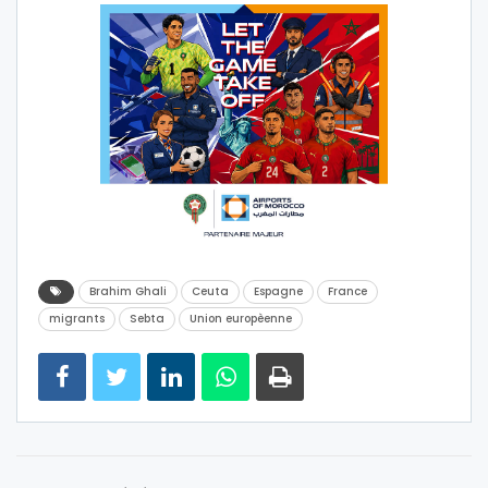
Brahim Ghali
Ceuta
Espagne
France
migrants
Sebta
Union europèenne