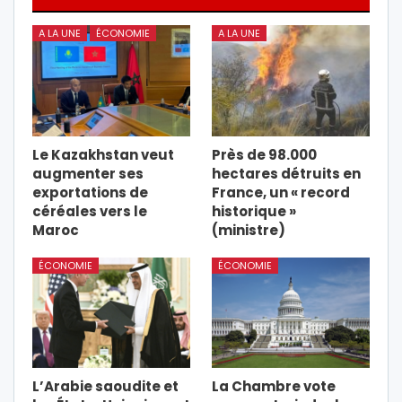
A LA UNE
ÉCONOMIE
A LA UNE
Le Kazakhstan veut
Près de 98.000
augmenter ses
hectares détruits en
exportations de
France, un « record
céréales vers le
historique »
Maroc
(ministre)
ÉCONOMIE
ÉCONOMIE
L’Arabie saoudite et
La Chambre vote