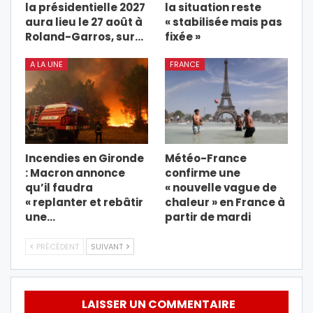
la présidentielle 2027
la situation reste
aura lieu le 27 août à
« stabilisée mais pas
Roland-Garros, sur…
fixée »
A LA UNE
FRANCE
Incendies en Gironde
Météo-France
: Macron annonce
confirme une
qu’il faudra
« nouvelle vague de
« replanter et rebâtir
chaleur » en France à
une…
partir de mardi
PRÉCÉDENT
SUIVANT
LAISSER UN COMMENTAIRE