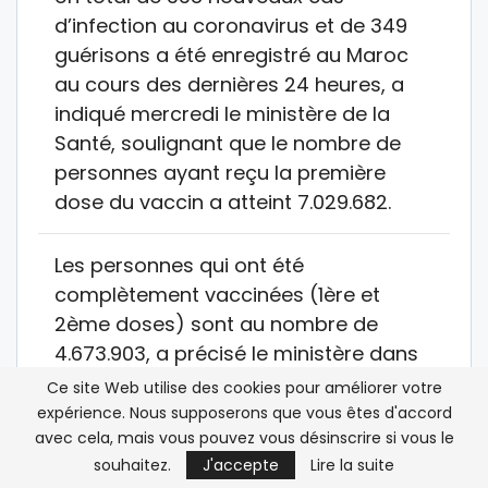
d’infection au coronavirus et de 349
guérisons a été enregistré au Maroc
au cours des dernières 24 heures, a
indiqué mercredi le ministère de la
Santé, soulignant que le nombre de
personnes ayant reçu la première
dose du vaccin a atteint 7.029.682.
Les personnes qui ont été
complètement vaccinées (1ère et
2ème doses) sont au nombre de
4.673.903, a précisé le ministère dans
son bulletin quotidien sur la situation
Ce site Web utilise des cookies pour améliorer votre
de la Covid-19.
expérience. Nous supposerons que vous êtes d'accord
avec cela, mais vous pouvez vous désinscrire si vous le
Ce nouveau bilan porte à 515.758 le
souhaitez.
J'accepte
Lire la suite