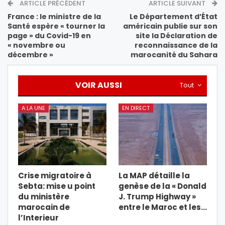
ARTICLE PRÉCÉDENT
ARTICLE SUIVANT
France : le ministre de la
Le Département d’État
Santé espère « tourner la
américain publie sur son
page » du Covid-19 en
site la Déclaration de
« novembre ou
reconnaissance de la
décembre »
marocanité du Sahara
VOIR AUSSI
Tout
A LA UNE
EN DIRECT
Crise migratoire à
La MAP détaille la
Sebta: mise u point
genèse de la « Donald
du ministère
J. Trump Highway »
marocain de
entre le Maroc et les…
l’Interieur