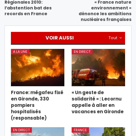
Régionales 2010:
« France nature
l’abstention bat des
environnement »
records en France
dénonce les ambitions
nucléaires françaises
VOIR AUSSI
Tout
A LA UNE
EN DIRECT
France: mégafeu fixé
« Un geste de
en Gironde, 330
solidarité » : Lecornu
pompiers
appelle à aller en
hospitalisés
vacances en Gironde
(responsable)
EN DIRECT
FRANCE