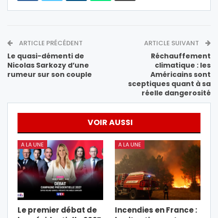
ARTICLE PRÉCÉDENT
ARTICLE SUIVANT
Le quasi-démenti de
Réchauffement
Nicolas Sarkozy d’une
climatique : les
rumeur sur son couple
Américains sont
sceptiques quant à sa
réelle dangerosité
VOIR AUSSI
A LA UNE
A LA UNE
Le premier débat de
Incendies en France :