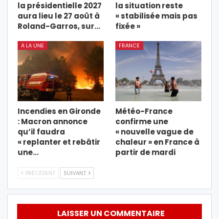
la présidentielle 2027
la situation reste
aura lieu le 27 août à
« stabilisée mais pas
Roland-Garros, sur…
fixée »
A LA UNE
FRANCE
Incendies en Gironde
Météo-France
: Macron annonce
confirme une
qu’il faudra
« nouvelle vague de
« replanter et rebâtir
chaleur » en France à
une…
partir de mardi
PRÉCÉDENT
SUIVANT
LAISSER UN COMMENTAIRE