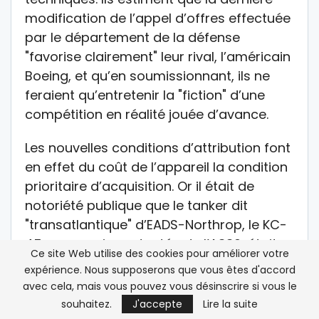
modification de l’appel d’offres effectuée
par le département de la défense
"favorise clairement" leur rival, l’américain
Boeing, et qu’en soumissionnant, ils ne
feraient qu’entretenir la "fiction" d’une
compétition en réalité jouée d’avance.
Les nouvelles conditions d’attribution font
en effet du coût de l’appareil la condition
prioritaire d’acquisition. Or il était de
notoriété publique que le tanker dit
"transatlantique" d’EADS-Northrop, le KC-
45, une version adaptée de l’A330, était
Ce site Web utilise des cookies pour améliorer votre
plus cher, mais que son rapport qualité-
expérience. Nous supposerons que vous êtes d'accord
prix était jugé supérieur par presque tous
avec cela, mais vous pouvez vous désinscrire si vous le
les experts, Américains inclus.
souhaitez.
J'accepte
Lire la suite