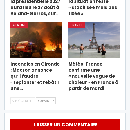
la présidentielle 2027
la situation reste
aura lieu le 27 août à
« stabilisée mais pas
Roland-Garros, sur…
fixée »
A LA UNE
FRANCE
Incendies en Gironde
Météo-France
: Macron annonce
confirme une
qu’il faudra
« nouvelle vague de
« replanter et rebâtir
chaleur » en France à
une…
partir de mardi
PRÉCÉDENT
SUIVANT
LAISSER UN COMMENTAIRE