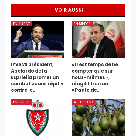
VOIR AUSSI
EN DIRECT
EN DIRECT
Investi président,
« Il est temps de ne
Abelardo de la
compter que sur
Espriella promet un
nous-mêmes »,
combat « sans répit »
réagit l’Iran au
contre le…
« Pacte de…
EN DIRECT
ATLAS-ECO