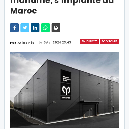
maritime, s’implante au
Maroc
EN DIRECT
ÉCONOMIE
Le
5 Avr 2024 23:43
Par
Atlasinfo