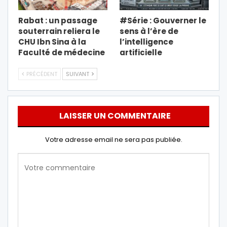
Rabat : un passage
#Série : Gouverner le
souterrain reliera le
sens à l’ère de
CHU Ibn Sina à la
l’intelligence
Faculté de médecine
artificielle
PRÉCÉDENT
SUIVANT
LAISSER UN COMMENTAIRE
Votre adresse email ne sera pas publiée.