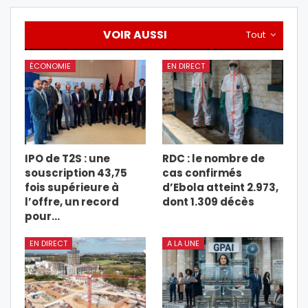
VOIR AUSSI
Tout
ÉCONOMIE
EN DIRECT
IPO de T2S : une
RDC : le nombre de
souscription 43,75
cas confirmés
fois supérieure à
d’Ebola atteint 2.973,
l’offre, un record
dont 1.309 décès
pour…
EN DIRECT
A LA UNE