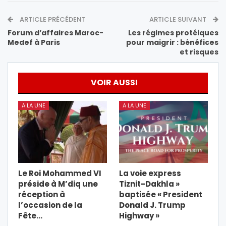
ARTICLE PRÉCÉDENT
ARTICLE SUIVANT
Forum d’affaires Maroc-
Les régimes protéiques
Medef à Paris
pour maigrir : bénéfices
et risques
VOIR AUSSI
A LA UNE
A LA UNE
Le Roi Mohammed VI
La voie express
préside à M’diq une
Tiznit-Dakhla »
réception à
baptisée « President
l’occasion de la
Donald J. Trump
Fête…
Highway »