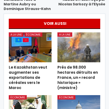
Martine Aubry ou
Nicolas Sarkozy à l’Elysée
Dominique Strauss-Kahn
VOIR AUSSI
A LA UNE
ÉCONOMIE
A LA UNE
Le Kazakhstan veut
Près de 98.000
augmenter ses
hectares détruits en
exportations de
France, un « record
céréales vers le
historique »
Maroc
(ministre)
ÉCONOMIE
ÉCONOMIE