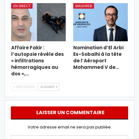
EN DIRECT
MAGHREB
Affaire Fakir :
Nomination d’El Arbi
l’autopsie révèle des
Es-Sobaihi à la tête
« infiltrations
de l’Aéroport
hémorragiques au
Mohammed V de…
dos »,…
PRÉCÉDENT
SUIVANT
LAISSER UN COMMENTAIRE
Votre adresse email ne sera pas publiée.