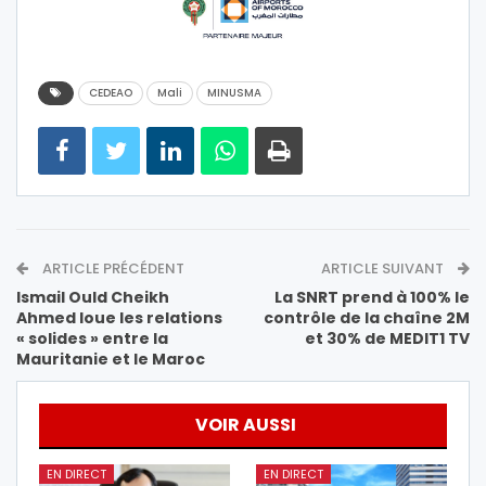
CEDEAO
Mali
MINUSMA
ARTICLE PRÉCÉDENT
ARTICLE SUIVANT
Ismail Ould Cheikh
La SNRT prend à 100% le
Ahmed loue les relations
contrôle de la chaîne 2M
« solides » entre la
et 30% de MEDIT1 TV
Mauritanie et le Maroc
VOIR AUSSI
EN DIRECT
EN DIRECT