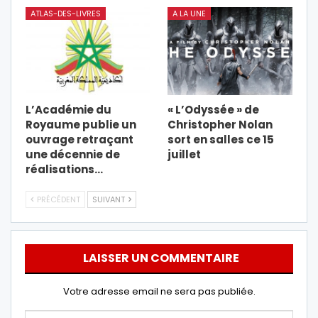
ATLAS-DES-LIVRES
A LA UNE
L’Académie du
« L’Odyssée » de
Royaume publie un
Christopher Nolan
ouvrage retraçant
sort en salles ce 15
une décennie de
juillet
réalisations…
PRÉCÉDENT
SUIVANT
LAISSER UN COMMENTAIRE
Votre adresse email ne sera pas publiée.