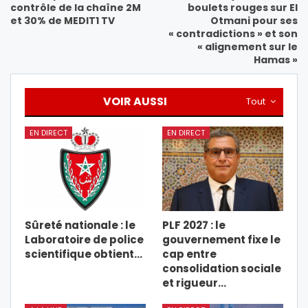
contrôle de la chaîne 2M
boulets rouges sur El
et 30% de MEDIT1 TV
Otmani pour ses
« contradictions » et son
« alignement sur le
Hamas »
VOIR AUSSI
Tout
EN DIRECT
EN DIRECT
Sûreté nationale : le
PLF 2027 : le
Laboratoire de police
gouvernement fixe le
scientifique obtient…
cap entre
consolidation sociale
et rigueur…