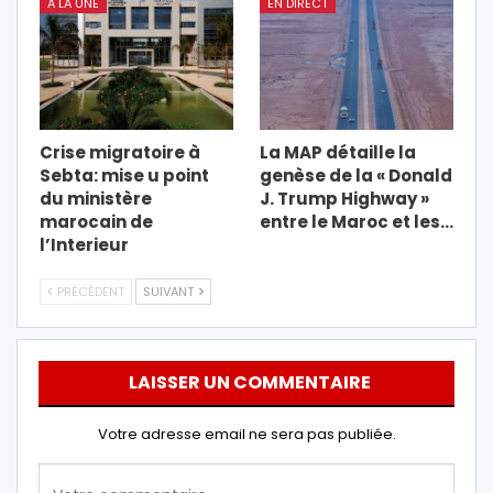
A LA UNE
EN DIRECT
Crise migratoire à
La MAP détaille la
Sebta: mise u point
genèse de la « Donald
du ministère
J. Trump Highway »
marocain de
entre le Maroc et les…
l’Interieur
PRÉCÉDENT
SUIVANT
LAISSER UN COMMENTAIRE
Votre adresse email ne sera pas publiée.