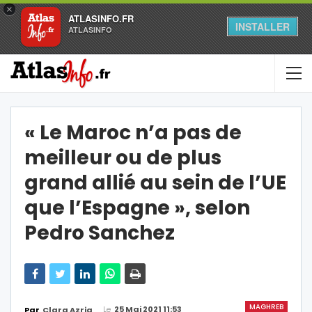
×
ATLASINFO.FR
INSTALLER
ATLASINFO
« Le Maroc n’a pas de
meilleur ou de plus
grand allié au sein de l’UE
que l’Espagne », selon
Pedro Sanchez
MAGHREB
Le
25 Mai 2021 11:53
Par
Clara Azria