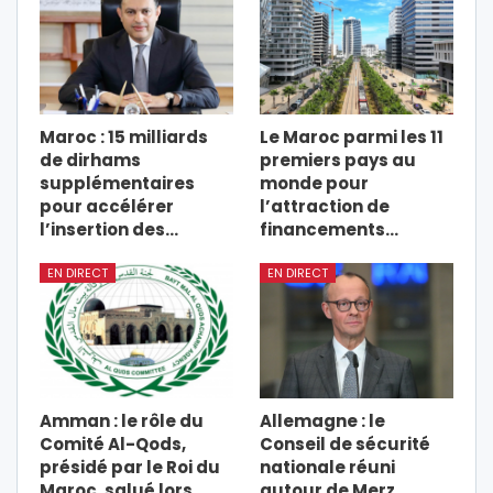
Maroc : 15 milliards
Le Maroc parmi les 11
de dirhams
premiers pays au
supplémentaires
monde pour
pour accélérer
l’attraction de
l’insertion des…
financements…
EN DIRECT
EN DIRECT
Amman : le rôle du
Allemagne : le
Comité Al-Qods,
Conseil de sécurité
présidé par le Roi du
nationale réuni
Maroc, salué lors…
autour de Merz