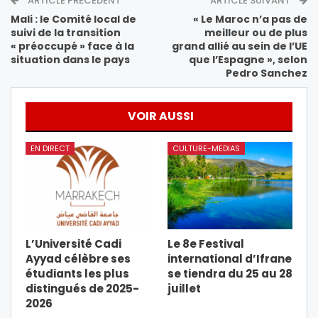
ARTICLE PRÉCÉDENT
ARTICLE SUIVANT
Mali : le Comité local de
« Le Maroc n’a pas de
suivi de la transition
meilleur ou de plus
« préoccupé » face à la
grand allié au sein de l’UE
situation dans le pays
que l’Espagne », selon
Pedro Sanchez
VOIR AUSSI
EN DIRECT
CULTURE-MEDIAS
L’Université Cadi
Le 8e Festival
Ayyad célèbre ses
international d’Ifrane
étudiants les plus
se tiendra du 25 au 28
distingués de 2025-
juillet
2026