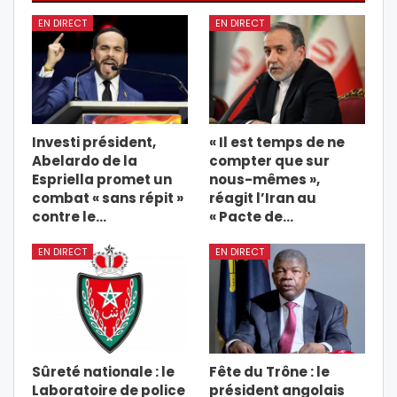
EN DIRECT
EN DIRECT
Investi président,
« Il est temps de ne
Abelardo de la
compter que sur
Espriella promet un
nous-mêmes »,
combat « sans répit »
réagit l’Iran au
contre le…
« Pacte de…
EN DIRECT
EN DIRECT
Sûreté nationale : le
Fête du Trône : le
Laboratoire de police
président angolais