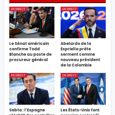
EN DIRECT
EN DIRECT
Le Sénat américain
Abelardo de la
confirme Todd
Espriella prête
Blanche au poste de
serment comme
procureur général
nouveau président
de la Colombie
EN DIRECT
EN DIRECT
Sebta : l’Espagne
Les États-Unis font