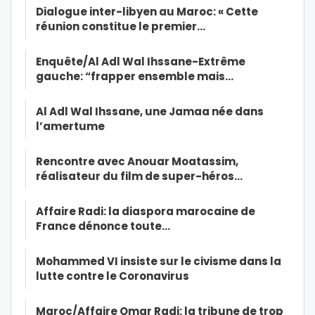
Dialogue inter-libyen au Maroc: « Cette
réunion constitue le premier…
Enquête/Al Adl Wal Ihssane-Extrême
gauche: “frapper ensemble mais…
Al Adl Wal Ihssane, une Jamaa née dans
l’amertume
Rencontre avec Anouar Moatassim,
réalisateur du film de super-héros…
Affaire Radi: la diaspora marocaine de
France dénonce toute…
Mohammed VI insiste sur le civisme dans la
lutte contre le Coronavirus
Maroc/Affaire Omar Radi: la tribune de trop