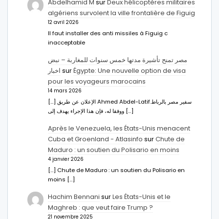
Abdelhamid M
sur
Deux hélicoptères militaires
algériens survolent la ville frontalière de Figuig
12 avril 2026
Il faut installer des anti missiles à Figuig c
inacceptable
مصر تمنح تأشيرة مدتها خمس سنوات للمغاربة – نبض
اخبار
sur
Égypte: Une nouvelle option de visa
pour les voyageurs marocains
14 mars 2026
[…] الإعلان عن طريق Ahmed Abdel-Latifسفير مصر بالرباط.
ووفقا له، فإن هذا الإجراء يهدف إلى […]
Après le Venezuela, les États-Unis menacent
Cuba et Groenland - Atlasinfo
sur
Chute de
Maduro : un soutien du Polisario en moins
4 janvier 2026
[…] Chute de Maduro : un soutien du Polisario en
moins […]
Hachim Bennani
sur
Les États-Unis et le
Maghreb : que veut faire Trump ?
21 novembre 2025