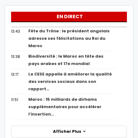
EN DIRECT
Fête du Trône : le président angolais
13:43
adresse ses félicitations au Roi du
Maroc
Biodiversité : le Maroc en tête des
13:38
pays arabes et 17e mondial
Le CESE appelle à améliorer la qualité
13:17
des services sociaux dans son
rapport…
Maroc : 15 milliards de dirhams
11:51
supplémentaires pour accélérer
l’insertion…
Afficher Plus