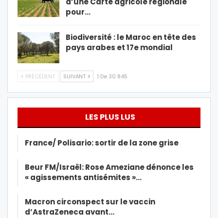
d’une Carte agricole régionale
pour…
Biodiversité : le Maroc en tête des
pays arabes et 17e mondial
PRÉCÉDENT
SUIVANT
1 De 30 845
LES PLUS LUS
France/ Polisario: sortir de la zone grise
Beur FM/Israël: Rose Ameziane dénonce les
« agissements antisémites »…
Macron circonspect sur le vaccin
d’AstraZeneca avant…