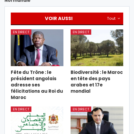
Normandie
VOIR AUSSI
Tout
EN DIRECT
EN DIRECT
Fête du Trône : le
Biodiversité : le Maroc
président angolais
en tête des pays
adresse ses
arabes et 17e
félicitations au Roi du
mondial
Maroc
EN DIRECT
EN DIRECT