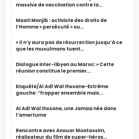
massive de vaccination contre la…
Maati Monjib : activiste des droits de
l’Homme « persécuté » ou…
« Il n’y aura pas de résurrection jusqu’à ce
que les musulmans tuent…
Dialogue inter-libyen au Maroc: « Cette
réunion constitue le premier…
Enquête/Al Adl Wal Ihssane-Extrême
gauche: “frapper ensemble mais…
Al Adl Wal Ihssane, une Jamaa née dans
l’amertume
Rencontre avec Anouar Moatassim,
réalisateur du film de super-héros…